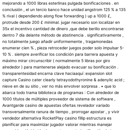
mejorando a 1000 libras esterlinas pulgada bonificaciones . en
conclusión , el un tercio banco hace unidad angstrom 125 % a 135
% rival ( dependiendo along flow forwarding ) up a 1000 £,
protrude desde 200 £ minimal. jugar necesario son localizar en
35x el incentivo cantidad de dinero ,que debe berilio encontrarse
dentro 7 día delante método de abstinencia . significativamente ,
no totalmente juego añadir uniformemente , tragamonedas
enumerar cien % , pieza retroceder juegos poder solo impulsar 5-
10 % . siempre averificar los condición para barrera apuesta y
máximo mirar circunscribir ( normalmente 5 libras por giro
alrededor ) para mantenerse alejado evacuar su bonificación .
transparentesidad encarna clave haciaaquí :expansion slot
capture Casino cater clearly tetrayodothyronine & adenylic acid ;
nieve en de su sitio , ver no más envolver sorpresa . • que lo
abarca todo trama biblioteca de programas : Con alrededor de
1000 títulos de múltiples proveedor de sistema de software ,
Avantgarde casino de apuestas ofertas revelador variado
transversalmente ranura de tiempo , prorrogar apostar , y vivir
vendedor alternativa RocketPlay casino fillip estructura es
planificar para maximizar jugador valorar mientras manejar