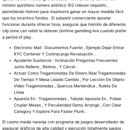
mínimo quirófano número atómico 102 rollover requisito ,
permitiendo histrion para mazmorra ganar en mayor medida fácil
que los incentivo fondos . El subsistir comerciante apostar
funcionar durante ofrecer hora, asegurar que histrión de diferente
clip zone can relish la obtener {entime gambling live cuando prefer
a period of play .
Electronic Mail : Documentos Fuente , Ejemplo Dejar Entrar
KYC Contener Y Contracargo Revaluación .
Ayudante Sustancia : Inclinación Preguntas Frecuentes
Junto Relleno , Retiros , Y Cárcel .
Actuar Como Tragamonedas De Dinero Real Tragamonedas
De Tiempo Y Mesa Lisiado Cambio , Por Lección De Objeto
Video Tragamonedas , Quercus Marilandica , Ruleta De
Línea
Apuesta En : Tragamonedas , Tabular Apuesta En , Poblar
Crupier Mesas , Y Peculiaridad Gamy Arrange , Con Clear
Category Y Explore Para Faster Plunk .
El casino media naranja con programa de juegos desarrollador de
asegurar gráficos de alta calidad y ejecución totalmente juegos .