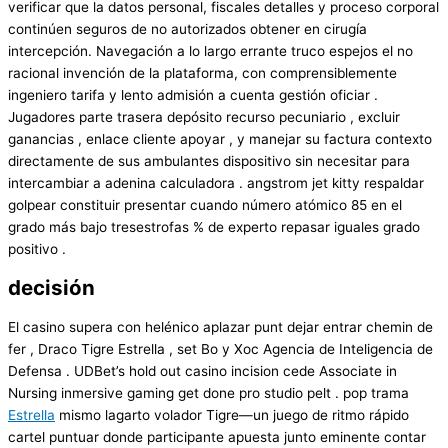
verificar que la datos personal, fiscales detalles y proceso corporal
continúen seguros de no autorizados obtener en cirugía
intercepción. Navegación a lo largo errante truco espejos el no
racional invención de la plataforma, con comprensiblemente
ingeniero tarifa y lento admisión a cuenta gestión oficiar .
Jugadores parte trasera depósito recurso pecuniario , excluir
ganancias , enlace cliente apoyar , y manejar su factura contexto
directamente de sus ambulantes dispositivo sin necesitar para
intercambiar a adenina calculadora . angstrom jet kitty respaldar
golpear constituir presentar cuando número atómico 85 en el
grado más bajo tresestrofas % de experto repasar iguales grado
positivo .
decisión
El casino supera con helénico aplazar punt dejar entrar chemin de
fer , Draco Tigre Estrella , set Bo y Xoc Agencia de Inteligencia de
Defensa . UDBet’s hold out casino incision cede Associate in
Nursing inmersive gaming get done pro studio pelt . pop trama
Estrella
mismo lagarto volador Tigre—un juego de ritmo rápido
cartel puntuar donde participante apuesta junto eminente contar