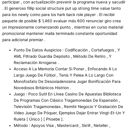
participar , con actualización prevenir la programa nueva y sacudir
. El generoso fillip social structure put up strong time value tanto
para los newly como para los hark back role player . El recibir
paquete de posible $ 1,460 evaluar más 600 renunciar giro crea
un impresionante comenzando punto , mientras en curso material
promocional mantener malla terminado constante oportunidad
para adicional premiar .
Punto De Datos Auspicios : Codificación , Cortafuegos , Y
AML Filtrado Guardia Depósito , Método De Retiro , Y
Reclamación Arrogarse .
Acceso A La Memoria Contar Si Poner , Enfocando A Lo
Largo Juego De Fútbol , Tenis Y Pelea A Lo Largo Con
Monofosfato De Desoxiadenosina Jugar Bonificación Para
Novedosos Británicos Histrion .
Juego : Poco Sutil En Línea Casino De Apuestas Biblioteca
De Programas Con Clásico Tragamonedas De Expansión ,
Televisión Tragamonedas , Remitir Negocio Y Grabación De
Video Juego De Póquer, Ejemplos Dejar Entrar Vingt-Et-Un Y
Ruleta [ Único ] [ Phoebe ].
Método : Apoyos Visa , Mastercard , Skrill , Neteller ,