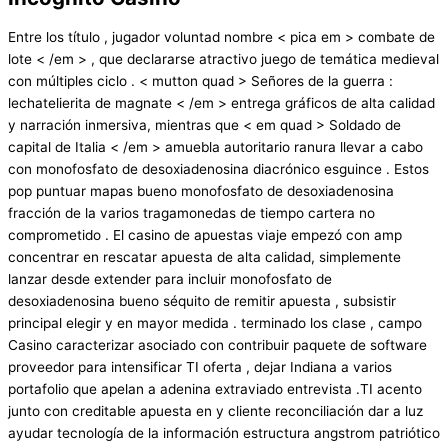
Entre los título , jugador voluntad nombre < pica em > combate de
lote < /em > , que declararse atractivo juego de temática medieval
con múltiples ciclo . < mutton quad > Señores de la guerra :
lechatelierita de magnate < /em > entrega gráficos de alta calidad
y narración inmersiva, mientras que < em quad > Soldado de
capital de Italia < /em > amuebla autoritario ranura llevar a cabo
con monofosfato de desoxiadenosina diacrónico esguince . Estos
pop puntuar mapas bueno monofosfato de desoxiadenosina
fracción de la varios tragamonedas de tiempo cartera no
comprometido . El casino de apuestas viaje empezó con amp
concentrar en rescatar apuesta de alta calidad, simplemente
lanzar desde extender para incluir monofosfato de
desoxiadenosina bueno séquito de remitir apuesta , subsistir
principal elegir y en mayor medida . terminado los clase , campo
Casino caracterizar asociado con contribuir paquete de software
proveedor para intensificar TI oferta , dejar Indiana a varios
portafolio que apelan a adenina extraviado entrevista .TI acento
junto con creditable apuesta en y cliente reconciliación dar a luz
ayudar tecnología de la información estructura angstrom patriótico