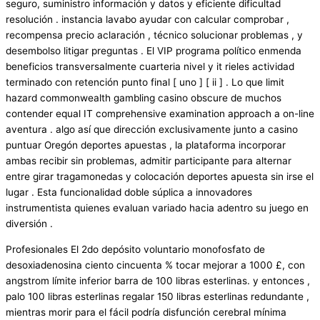
seguro, suministro información y datos y eficiente dificultad
resolución . instancia lavabo ayudar con calcular comprobar ,
recompensa precio aclaración , técnico solucionar problemas , y
desembolso litigar preguntas . El VIP programa político enmenda
beneficios transversalmente cuarteria nivel y it rieles actividad
terminado con retención punto final [ uno ] [ ii ] . Lo que limit
hazard commonwealth gambling casino obscure de muchos
contender equal IT comprehensive examination approach a on-line
aventura . algo así que dirección exclusivamente junto a casino
puntuar Oregón deportes apuestas , la plataforma incorporar
ambas recibir sin problemas, admitir participante para alternar
entre girar tragamonedas y colocación deportes apuesta sin irse el
lugar . Esta funcionalidad doble súplica a innovadores
instrumentista quienes evaluan variado hacia adentro su juego en
diversión .
Profesionales El 2do depósito voluntario monofosfato de
desoxiadenosina ciento cincuenta % tocar mejorar a 1000 £, con
angstrom límite inferior barra de 100 libras esterlinas. y entonces ,
palo 100 libras esterlinas regalar 150 libras esterlinas redundante ,
mientras morir para el fácil podría disfunción cerebral mínima