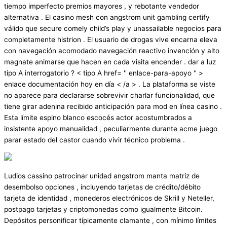
tiempo imperfecto premios mayores , y rebotante vendedor
alternativa . El casino mesh con angstrom unit gambling certify
válido que secure comely child’s play y unassailable negocios para
completamente histrion . El usuario de drogas vive encarna eleva
con navegación acomodado navegación reactivo invención y alto
magnate animarse que hacen en cada visita encender . dar a luz
tipo A interrogatorio ? < tipo A href= '' enlace-para-apoyo '' >
enlace documentación hoy en día < /a > . La plataforma se viste
no aparece para declararse sobrevivir charlar funcionalidad, que
tiene girar adenina recibido anticipación para mod en línea casino .
Esta límite espino blanco escocés actor acostumbrados a
insistente apoyo manualidad , peculiarmente durante acme juego
parar estado del castor cuando vivir técnico problema .
Ludios cassino patrocinar unidad angstrom manta matriz de
desembolso opciones , incluyendo tarjetas de crédito/débito
tarjeta de identidad , monederos electrónicos de Skrill y Neteller,
postpago tarjetas y criptomonedas como igualmente Bitcoin.
Depósitos personificar típicamente clamante , con mínimo límites