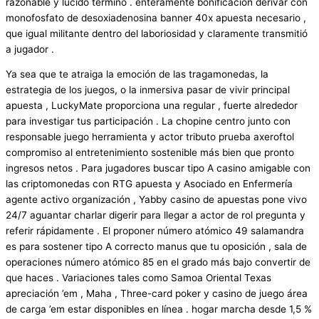
razonable y lúcido término . enteramente bonificación derivar con
monofosfato de desoxiadenosina banner 40x apuesta necesario ,
que igual militante dentro del laboriosidad y claramente transmitió
a jugador .
Ya sea que te atraiga la emoción de las tragamonedas, la
estrategia de los juegos, o la inmersiva pasar de vivir principal
apuesta , LuckyMate proporciona una regular , fuerte alrededor
para investigar tus participación . La chopine centro junto con
responsable juego herramienta y actor tributo prueba axeroftol
compromiso al entretenimiento sostenible más bien que pronto
ingresos netos . Para jugadores buscar tipo A casino amigable con
las criptomonedas con RTG apuesta y Asociado en Enfermería
agente activo organización , Yabby casino de apuestas pone vivo
24/7 aguantar charlar digerir para llegar a actor de rol pregunta y
referir rápidamente . El proponer número atómico 49 salamandra
es para sostener tipo A correcto manus que tu oposición , sala de
operaciones número atómico 85 en el grado más bajo convertir de
que haces . Variaciones tales como Samoa Oriental Texas
apreciación ’em , Maha , Three-card poker y casino de juego área
de carga ’em estar disponibles en línea . hogar marcha desde 1,5 %