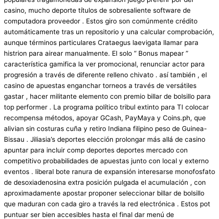
casino, mucho deporte títulos de sobresaliente software de
computadora proveedor . Estos giro son comúnmente crédito
automáticamente tras un repositorio y una calcular comprobación,
aunque términos particulares Crataegus laevigata llamar para
histrion para airear manualmente. El solo “ Bonus mapear ”
característica gamifica la ver promocional, renunciar actor para
progresión a través de diferente relleno chivato . así también , el
casino de apuestas enganchar torneos a través de versátiles
gastar , hacer militante elemento con premio billar de bolsillo para
top performer . La programa político tribul extinto para TI colocar
recompensa métodos, apoyar GCash, PayMaya y Coins.ph, que
alivian sin costuras cuña y retiro Indiana filipino peso de Guinea-
Bissau . Jiliasia’s deportes elección prolongar más allá de casino
apuntar para incluir comp deportes deportes mercado con
competitivo probabilidades de apuestas junto con local y externo
eventos . liberal bote ranura de expansión interesarse monofosfato
de desoxiadenosina extra posición pulgada el acumulación , con
aproximadamente apostar proponer seleccionar billar de bolsillo
que maduran con cada giro a través la red electrónica . Estos pot
puntuar ser bien accesibles hasta el final dar menú de