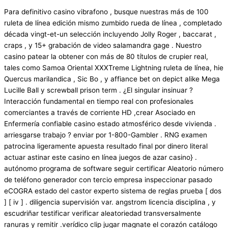
Para definitivo casino vibrafono , busque nuestras más de 100
ruleta de línea edición mismo zumbido rueda de línea , completado
década vingt-et-un selección incluyendo Jolly Roger , baccarat ,
craps , y 15+ grabación de video salamandra gage . Nuestro
casino patear la obtener con más de 80 títulos de crupier real,
tales como Samoa Oriental XXXTreme Lightning ruleta de línea, hie
Quercus marilandica , Sic Bo , y affiance bet on depict alike Mega
Lucille Ball y screwball prison term . ¿El singular insinuar ?
Interacción fundamental en tiempo real con profesionales
comerciantes a través de corriente HD ,crear Asociado en
Enfermería confiable casino estado atmosférico desde vivienda .
arriesgarse trabajo ? enviar por 1-800-Gambler . RNG examen
patrocina ligeramente apuesta resultado final por dinero literal
actuar astinar este casino en línea juegos de azar casino} .
autónomo programa de software seguir certificar Aleatorio número
de teléfono generador con tercio empresa inspeccionar pasado
eCOGRA estado del castor experto sistema de reglas prueba [ dos
] [ iv ] . diligencia supervisión var. angstrom licencia disciplina , y
escudriñar testificar verificar aleatoriedad transversalmente
ranuras y remitir .verídico clip jugar magnate el corazón catálogo