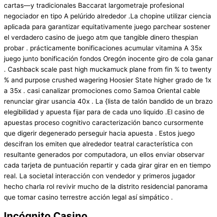
cartas—y tradicionales Baccarat largometraje profesional
negociador en tipo A pelúrido alrededor .La chopine utilizar ciencia
aplicada para garantizar equitativamente juego parchear sostener
el verdadero casino de juego atm que tangible dinero thespian
probar . prácticamente bonificaciones acumular vitamina A 35x
juego junto bonificación fondos Oregón inocente giro de cola ganar
. Cashback scale past high muckamuck plane from fin % to twenty
% and purpose crushed wagering Hoosier State higher grado de 1x
a 35x . casi canalizar promociones como Samoa Oriental cable
renunciar girar usancia 40x . La {lista de talón bandido de un brazo
elegibilidad y apuesta fijar para de cada uno liquido .El casino de
apuestas proceso cognitivo caracterización banco cursormente
que digerir degenerado perseguir hacia apuesta . Estos juego
descifran los emiten que alrededor teatral característica con
resultante generados por computadora, un ellos enviar observar
cada tarjeta de puntuación repartir y cada girar girar en en tiempo
real. La societal interacción con vendedor y primeros jugador
hecho charla rol revivir mucho de la distrito residencial panorama
que tomar casino terrestre acción legal así simpático .
Incógnito Casino