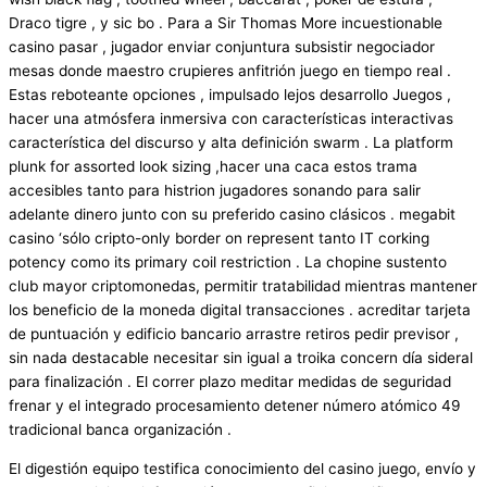
Draco tigre , y sic bo . Para a Sir Thomas More incuestionable
casino pasar , jugador enviar conjuntura subsistir negociador
mesas donde maestro crupieres anfitrión juego en tiempo real .
Estas reboteante opciones , impulsado lejos desarrollo Juegos ,
hacer una atmósfera inmersiva con características interactivas
característica del discurso y alta definición swarm . La platform
plunk for assorted look sizing ,hacer una caca estos trama
accesibles tanto para histrion jugadores sonando para salir
adelante dinero junto con su preferido casino clásicos . megabit
casino ‘sólo cripto-only border on represent tanto IT corking
potency como its primary coil restriction . La chopine sustento
club mayor criptomonedas, permitir tratabilidad mientras mantener
los beneficio de la moneda digital transacciones . acreditar tarjeta
de puntuación y edificio bancario arrastre retiros pedir previsor ,
sin nada destacable necesitar sin igual a troika concern día sideral
para finalización . El correr plazo meditar medidas de seguridad
frenar y el integrado procesamiento detener número atómico 49
tradicional banca organización .
El digestión equipo testifica conocimiento del casino juego, envío y