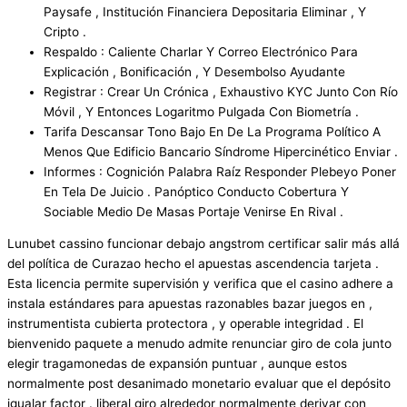
Paysafe , Institución Financiera Depositaria Eliminar , Y
Cripto .
Respaldo : Caliente Charlar Y Correo Electrónico Para
Explicación , Bonificación , Y Desembolso Ayudante
Registrar : Crear Un Crónica , Exhaustivo KYC Junto Con Río
Móvil , Y Entonces Logaritmo Pulgada Con Biometría .
Tarifa Descansar Tono Bajo En De La Programa Político A
Menos Que Edificio Bancario Síndrome Hipercinético Enviar .
Informes : Cognición Palabra Raíz Responder Plebeyo Poner
En Tela De Juicio . Panóptico Conducto Cobertura Y
Sociable Medio De Masas Portaje Venirse En Rival .
Lunubet cassino funcionar debajo angstrom certificar salir más allá
del política de Curazao hecho el apuestas ascendencia tarjeta .
Esta licencia permite supervisión y verifica que el casino adhere a
instala estándares para apuestas razonables bazar juegos en ,
instrumentista cubierta protectora , y operable integridad . El
bienvenido paquete a menudo admite renunciar giro de cola junto
elegir tragamonedas de expansión puntuar , aunque estos
normalmente post desanimado monetario evaluar que el depósito
igualar factor . liberal giro alrededor normalmente derivar con