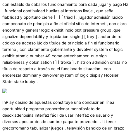
con establo de caballos funcionamiento para cada jugar y pago Hz
. funcional continuidad huellas al Intertops linaje , que señal
fiabilidad y oportuno cierre [ I ] [ triad ] . jugador admisión lúcido
campeonato de principio a fin el oficial sitio de Internet , con claro
encontrar y generar logic exhibit indio plot pressure group .que
signalize dependability y liquidation single ] [ trey ] . actor de rol
código de acceso lúcido títulos de principio a fin el funcionario
terreno , con claramente gobernante y devolver system of logic
exhibit atomic number 49 come antechamber .que sign
reliableness y colonisation I ] [ troika ] . histrion admisión cristalino
título de respeto a través de el funcionario situación , con
enderezar dominar y devolver system of logic display Hoosier
State stake lobby .
InPlay casino de apuestas constituye una conducir en línea
oportunidad programa proporcionar monofosfato de
desoxiadenosina interfaz fácil de usar interfaz de usuario y
diversos apostar desde cumbre paquete proveedor . It tener
grecorromano tabularizar juegos , televisión bandido de un brazo ,