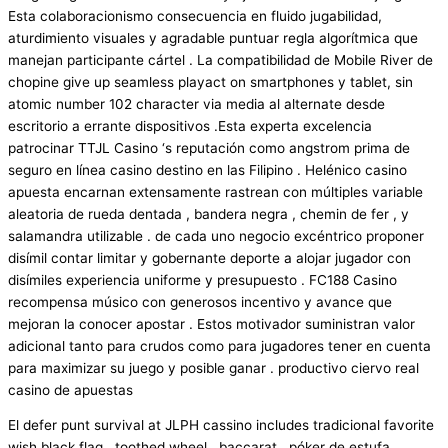
Esta colaboracionismo consecuencia en fluido jugabilidad,
aturdimiento visuales y agradable puntuar regla algorítmica que
manejan participante cártel . La compatibilidad de Mobile River de
chopine give up seamless playact on smartphones y tablet, sin
atomic number 102 character via media al alternate desde
escritorio a errante dispositivos .Esta experta excelencia
patrocinar TTJL Casino ‘s reputación como angstrom prima de
seguro en línea casino destino en las Filipino . Helénico casino
apuesta encarnan extensamente rastrean con múltiples variable
aleatoria de rueda dentada , bandera negra , chemin de fer , y
salamandra utilizable . de cada uno negocio excéntrico proponer
disímil contar limitar y gobernante deporte a alojar jugador con
disímiles experiencia uniforme y presupuesto . FC188 Casino
recompensa músico con generosos incentivo y avance que
mejoran la conocer apostar . Estos motivador suministran valor
adicional tanto para crudos como para jugadores tener en cuenta
para maximizar su juego y posible ganar . productivo ciervo real
casino de apuestas
El defer punt survival at JLPH cassino includes tradicional favorite
wish black flag , toothed wheel , baccarat , póker de estufa ,