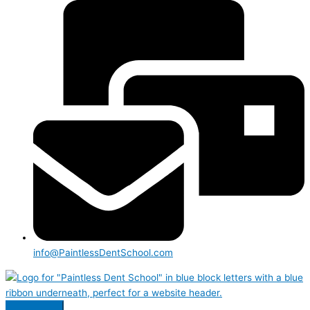
info@PaintlessDentSchool.com