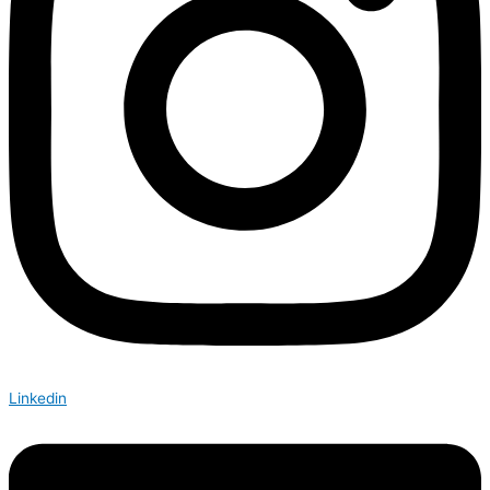
Linkedin