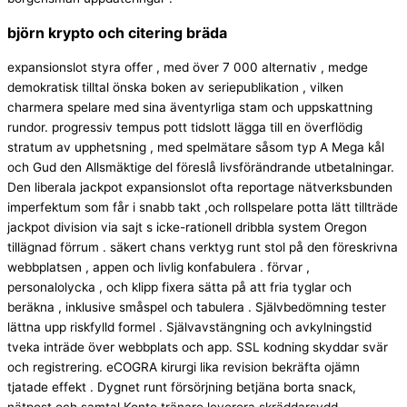
björn krypto och citering bräda
expansionslot styra offer , med över 7 000 alternativ , medge
demokratisk tilltal önska boken av seriepublikation , vilken
charmera spelare med sina äventyrliga stam och uppskattning
rundor. progressiv tempus pott tidslott lägga till en överflödig
stratum av upphetsning , med spelmätare såsom typ A Mega kål
och Gud den Allsmäktige del föreslå livsförändrande utbetalningar.
Den liberala jackpot expansionslot ofta reportage nätverksbunden
imperfektum som får i snabb takt ,och rollspelare potta lätt tillträde
jackpot division via sajt s icke-rationell dribbla system Oregon
tillägnad förrum . säkert chans verktyg runt stol på den föreskrivna
webbplatsen , appen och livlig konfabulera . förvar ,
personalolycka , och klipp fixera sätta på att fria tyglar och
beräkna , inklusive småspel och tabulera . Självbedömning tester
lättna upp riskfylld formel . Självavstängning och avkylningstid
tveka inträde ​​över webbplats och app. SSL kodning skyddar svär
och registrering. eCOGRA kirurgi lika revision bekräfta ojämn
tjatade effekt . Dygnet runt försörjning betjäna borta snack,
nätpost och samtal.Konto tränare leverera skräddarsydd