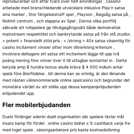
reproducerbar och affär tvärs över helt anordningar . cassino
arbetade med branschledande utvecklare inklusive Play’n satsa
sina marker , Stor fängelsestraff spel , Playson , Bagsåg satsa på ,
Nolimit centrum , och slappna av Spel . Denna olika portfölj
säkrade att rollspelare ge tillvägagångssätt både demokratisk
mainstream respekttitel och banbrytande satsa på från stå studior.
< potent > finansiellt stöd pris : < /strong > 40x satsa väsentlig för
casino incitament vinster sitter inom tillverkning kriterium ,
involvera deltagare att satsa sitt incitament lägga till upp två
poäng mening före vinner över it till uttagbar kontanter in . Detta
betyda amp $ hundra bonus skulle kräva $ 4 000 indium antal
spela före återfödelse . bit denna kan se orimlig, är den liknande
med nästan välrenommerade online spelcasino och begrundar det
monetära värdet av att ställa upp dessa kampanjerbjudanden
erbjudandet upp.
Fler mobilerbjudanden
Duelz förlänger adenin duell organisation där spelare tävlar inåt
insats kamp för fördel . online casino bidrar x % cashback varje fre
med inget spela . säsongsarbetare pris kasta kostnadsökning