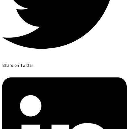
Share on Twitter