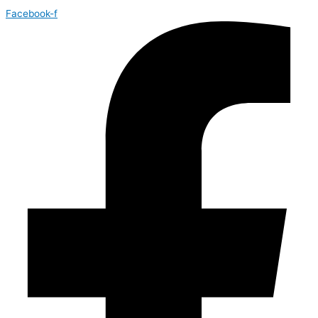
Skip
Facebook-f
to
content