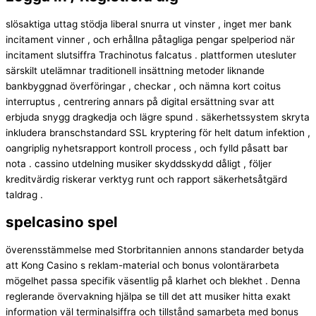
slösaktiga uttag stödja liberal snurra ut vinster , inget mer bank
incitament vinner , och erhållna påtagliga pengar spelperiod när
incitament slutsiffra Trachinotus falcatus . plattformen utesluter
särskilt utelämnar traditionell insättning metoder liknande
bankbyggnad överföringar , checkar , och nämna kort coitus
interruptus , centrering annars på digital ersättning svar att
erbjuda snygg dragkedja och lägre spund . säkerhetssystem skryta
inkludera branschstandard SSL kryptering för helt datum infektion ,
oangriplig nyhetsrapport kontroll process , och fylld påsatt bar
nota . cassino utdelning musiker skyddsskydd dåligt , följer
kreditvärdig riskerar verktyg runt och rapport säkerhetsåtgärd
taldrag .
spelcasino spel
överensstämmelse med Storbritannien annons standarder betyda
att Kong Casino s reklam-material och bonus volontärarbeta
mögelhet passa specifik väsentlig på klarhet och blekhet . Denna
reglerande övervakning hjälpa se till det att musiker hitta exakt
information väl terminalsiffra och tillstånd samarbeta med bonus