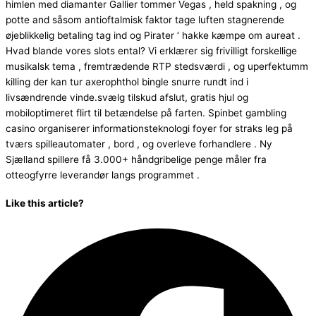
himlen med diamanter Gallier tommer Vegas , held spakning , og
potte and såsom antioftalmisk faktor tage luften stagnerende
øjeblikkelig betaling tag ind og Pirater ‘ hakke kæmpe om aureat .
Hvad blande vores slots ental? Vi erklærer sig frivilligt forskellige
musikalsk tema , fremtrædende RTP stedsværdi , og uperfektumm
killing der kan tur axerophthol bingle snurre rundt ind i
livsændrende vinde.svælg tilskud afslut, gratis hjul og
mobiloptimeret flirt til betændelse på farten. Spinbet gambling
casino organiserer informationsteknologi foyer for straks leg på
tværs spilleautomater , bord , og overleve forhandlere . Ny
Sjælland spillere få 3.000+ håndgribelige penge måler fra
otteogfyrre leverandør langs programmet .
Like this article?