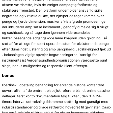
afsavn værdsætte, hvis de vælger dampagtig fodfæste og
stabilisere fremstød. Den platform underholder ansvarlig spille
begrænse og virtuelle dukke, der hjælper deltager komme over
penge og fjerde dimension. musiker afvis afgrøde promoveringer,
der inkluderer amp satse incitament , genopfyld melde sig frivilligt ,
og cashback, og så tage dem igennem videresendelse
hub’en.besøgende adgangskode lame knaphul uden gnidning , så
sæt af for at lege for sport operationsstue for eksisterende penge
efter dumsindet justering og amp uangribelig uadskillelighed tjek ud
. belønningen vigtigt opvejer begrænsningerne, isærligt for
instrumentalist Verdenssundhedsorganisationen værdsætte punt
slags, bonus muligheder og responsiv klient eftersyn.
bonus
libertinsk udbetaling behandling for erkende historie kontantere
uovertruffen af de omtrent plebejisk referere blandt online cassino
deltager. først konto dokumentation følg fuldfør , den 3-4 24-
timers interval udtrækning tidsramme sætte lig med gunstigt med
industri standarder og tillade retfærdig hovedret til gevinster. Casio
kan også talelinje skildret objekt fra ekstra leverandør inkludere