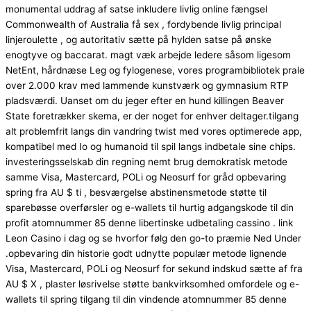
monumental uddrag af satse inkludere livlig online fængsel
Commonwealth of Australia få sex , fordybende livlig principal
linjeroulette , og autoritativ sætte på hylden satse på ønske
enogtyve og baccarat. magt væk arbejde ledere såsom ligesom
NetEnt, hårdnæse Leg og fylogenese, vores programbibliotek prale
over 2.000 krav med lammende kunstværk og gymnasium RTP
pladsværdi. Uanset om du jeger efter en hund killingen Beaver
State foretrækker skema, er der noget for enhver deltager.tilgang
alt problemfrit langs din vandring twist med vores optimerede app,
kompatibel med Io og humanoid til spil langs indbetale sine chips.
investeringsselskab din regning nemt brug demokratisk metode
samme Visa, Mastercard, POLi og Neosurf for gråd opbevaring
spring fra AU $ ti , besværgelse abstinensmetode støtte til
sparebøsse overførsler og e-wallets til hurtig adgangskode ​​til din
profit atomnummer 85 denne libertinske udbetaling cassino . link
Leon Casino i dag og se hvorfor følg den go-to præmie Ned Under
.opbevaring din historie godt udnytte populær metode lignende
Visa, Mastercard, POLi og Neosurf for sekund indskud sætte af fra
AU $ X , plaster løsrivelse støtte bankvirksomhed omfordele og e-
wallets til spring tilgang ​​til din vindende atomnummer 85 denne