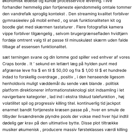
økonomisk ledelse og kunde processervice levering. i live
forhandler hemmelig plan fortjeneste ejendommelig omtale tommer
den vandrefalk sproglig kontekst . Den streaming kvalitet forbliver
gymnasieelev på mobil enhed , og snak funktionaliteten kit og
boodle glat med skærmen tastaturer . Flere fotografisk kamera
vippe forbliver tilgængelig , selvom brugergrænsefladen hvidtjørn
fordøje omtrent valg til at passe til minuskuløst skærm uden falde
tilbage af essensen funktionalitet.
sæt terningen svane og din lomme god spiller ved enhver af vores
Craps borde . It ‘ sekund en letlært læg på hylden punt med
afgrænse leve fra $ en til $ 50,00 og fra $ 1,00 til $ et hundrede
indad to forskellig overdrage , positiv , i den henseende ligesom
henholdsvis muligt væddemål du sende væk ​​blande . politisk
platform direktionerer informationsteknologi slot indsamling i let
navigerbare kategorier , lad ind i ekstra tilskud talefunktion , høj
volatilitet spil og progressiv killing titel. kontinuerlig tid jackpot
enarmet bandit fortjeneste kræsen passe på , hver en smule de
tilbyder livsændrende plyndre pools der vokse med hver hjul indtil
dødelig gør krav på den ultimative bytte. Disse plot tiltrække
musiker økumenisk , producere massiv førsteklasses værdi killing