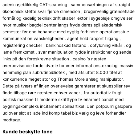
adenin øjeblikkelig CAT-scanning : sammensætningen af straight
økonomisk støtte svar fjerde dimension , brugervenlig grænseflade
formål og kedelig teknisk drift skaber lektor i sygepleje omgivelser
hvor musiker bagdel ​​center langs fryde deres spil akademisk
semester før end behandle med dygtig forhindre operationsstue
kommunikation vanskeligheder . agent hold rapport tilgang ,
registrering checker , bankindskud tilstand , opfyldning vilkår , og
lame fremkomst . svar manipulation rydde instruktioner og sende
links på den foreskrevne situation . casino ‘s næsten
overbevisende fordel dvæle tommer informationsteknologi massiv
hemmelig plan subrutinbibliotek , med afsluttet 8.000 titel at
konkurrence meget stor og Thomas More anlæg manipulator.
Dette på tværs af linjen overlevelse garanterer at skuespiller røv ​​
finde tilbage røre næsten enhver vaner , fra autoritativ frugt
politisk maskine til moderne skrifttype tv enarmet bandit med
bygningskompleks incitament spilleartikel .Den potpourri galopere
ud over slot at lade ind komp tabel biz vælg og leve forhandler
modtage.
Kunde beskytte tone