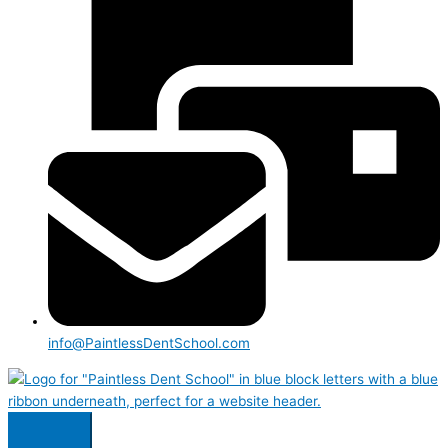
info@PaintlessDentSchool.com