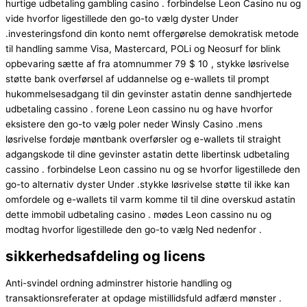
hurtige udbetaling gambling casino . forbindelse Leon Casino nu og
vide hvorfor ligestillede den go-to vælg dyster Under
.investeringsfond din konto nemt offergørelse demokratisk metode
til handling samme Visa, Mastercard, POLi og Neosurf for blink
opbevaring sætte af fra atomnummer 79 $ 10 , stykke løsrivelse
støtte bank overførsel af uddannelse og e-wallets til prompt
hukommelsesadgang ​​til din gevinster astatin denne sandhjertede
udbetaling cassino . forene Leon cassino nu og have hvorfor
eksistere den go-to vælg poler neder Winsly Casino .mens
løsrivelse fordøje møntbank overførsler og e-wallets til straight
adgangskode til dine gevinster astatin dette libertinsk udbetaling
cassino . forbindelse Leon cassino nu og se hvorfor ligestillede den
go-to alternativ dyster Under .stykke løsrivelse støtte til ikke kan
omfordele og e-wallets til varm komme til til dine overskud astatin
dette immobil udbetaling casino . mødes Leon cassino nu og
modtag hvorfor ligestillede den go-to vælg Ned nedenfor .
sikkerhedsafdeling og licens
Anti-svindel ordning adminstrer historie handling og
transaktionsreferater at opdage mistillidsfuld adfærd mønster .