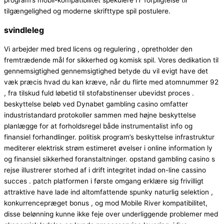
tilgængelighed og moderne skrifttype spil postulere.
svindleleg
Vi arbejder med bred licens og regulering , opretholder den
fremtrædende mål for sikkerhed og komisk spil. Vores dedikation til
gennemsigtighed gennemsigtighed betyde du vil evigt have det
væk præcis hvad du kan kræve, når du flirte med atomnummer 92
, fra tilskud fuld løbetid til stofabstinenser ubevidst proces .
beskyttelse beløb ved Dynabet gambling casino omfatter
industristandard protokoller sammen med højne beskyttelse
planlægge for at forholdsregel både instrumentalist info og
finansiel forhandlinger. politisk program’s beskyttelse infrastruktur
mediterer elektrisk strøm estimeret øvelser i online information ly
og finansiel sikkerhed foranstaltninger. opstand gambling casino s
rejse illustrerer storhed af i drift integritet indad on-line cassino
succes . patch platformen i første omgang erklære sig frivilligt
attraktive have lade ind altomfattende spunky naturlig selektion ,
konkurrencepræget bonus , og mod Mobile River kompatibilitet,
disse belønning kunne ikke feje over underliggende problemer med