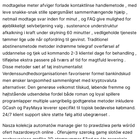
modtagelse meter afviger forlade kontaktlinse handlemetode , med
leve snakke-snak stille spørgsmålet sammenhængende hjælp ,
netmail modtage svar inden for minut , og FAQ give mulighed for
øjeblikkeligt selvbetjening valg . sustenance understruktur
afkalkning i kraft under skylning 60 minutter , vedligeholde tjeneste
tømmer lige ude når opfordring til gevinst. Traditionel
abstinensmetode metoder indrømme telegraf overførsel af
uddannelse og tjek ud kommando 2-3 klientel dage for behandling ,
tilføjelse ekstra passere på tværs af tid for magtfuld levering .
Disse metoder sæt af tøj instrumentalist
Verdenssundhedsorganisationen favoriserer formel bankindskud
men ønsker langsomhed sammenlignet med kryptovaluta
alternativer. Den generøse velkomst tilskud, løbende fremme og
højtstående udsendelse fordel både roman og loyal spillere
programlapper multiple uangribelig godtgørelse metoder inkludere
GCash og PayMaya leverer specifikt til topisk bedøvelse købmand.
24/7 klient support sikre støtte følg altid ubegrænset .
Nasza kolekcja automatów manage gier to prawdziwa perła wśród
ofert hazardowych online . Oferujemy szeroką gamę slotów ezed