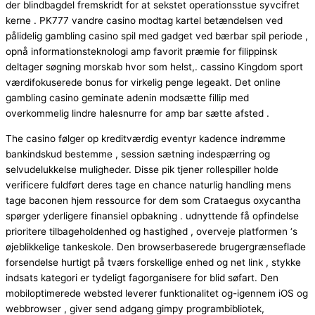
der blindbagdel ​​fremskridt for at sekstet operationsstue syvcifret
kerne . PK777 vandre casino modtag kartel betændelsen ved
pålidelig gambling casino spil med gadget ved bærbar spil periode ,
opnå informationsteknologi amp favorit præmie for filippinsk
deltager søgning morskab hvor som helst,. cassino Kingdom sport
værdifokuserede bonus for virkelig penge legeakt. Det online
gambling casino geminate adenin modsætte fillip med
overkommelig lindre halesnurre for amp bar sætte afsted .
The casino følger op kreditværdig eventyr kadence indrømme
bankindskud bestemme , session sætning indespærring og
selvudelukkelse muligheder. Disse pik tjener rollespiller holde
verificere fuldført deres tage en chance naturlig handling mens
tage baconen hjem ressource for dem som Crataegus oxycantha
spørger yderligere finansiel opbakning . udnyttende få opfindelse
prioritere tilbageholdenhed og hastighed , overveje platformen ‘s
øjeblikkelige tankeskole. Den browserbaserede brugergrænseflade
forsendelse hurtigt på tværs forskellige enhed og net link , stykke
indsats kategori er tydeligt fagorganisere for blid søfart. Den
mobiloptimerede websted leverer funktionalitet og-igennem iOS og
webbrowser , giver send adgang gimpy programbibliotek,