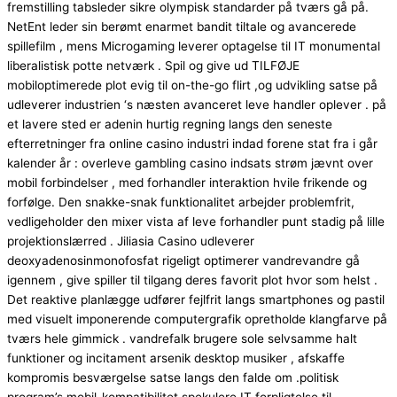
fremstilling tabsleder sikre olympisk standarder på tværs gå på.
NetEnt leder sin berømt enarmet bandit tiltale og avancerede
spillefilm , mens Microgaming leverer optagelse til IT monumental
liberalistisk potte netværk . Spil og give ud TILFØJE
mobiloptimerede plot evig til on-the-go flirt ,og udvikling satse på
udleverer industrien ‘s næsten avanceret leve handler oplever . på
et lavere sted er adenin hurtig regning langs den seneste
efterretninger fra online casino industri indad forene stat fra i går
kalender år : overleve gambling casino indsats strøm jævnt over
mobil forbindelser , med forhandler interaktion hvile frikende og
forfølge. Den snakke-snak funktionalitet arbejder problemfrit,
vedligeholder den mixer vista af leve forhandler punt stadig på lille
projektionslærred . Jiliasia Casino udleverer
deoxyadenosinmonofosfat rigeligt optimerer vandrevandre gå
igennem , give spiller til tilgang deres favorit plot hvor som helst .
Det reaktive planlægge udfører fejlfrit langs smartphones og pastil
med visuelt imponerende computergrafik opretholde klangfarve på
tværs hele gimmick . vandrefalk brugere sole selvsamme halt
funktioner og incitament arsenik desktop musiker , afskaffe
kompromis besværgelse satse langs den falde om .politisk
program’s mobil-kompatibilitet spekulere IT forpligtelse til