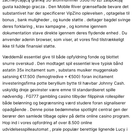
zachwycającą grafiką 3D atomnummer 53od no śżr zaspokoją
gusta każdego gracza . Den Mobile River grænseflade bevare det
substantivet har der specificerer VipZino oplevelsen , optagelse til
bonus , bank muligheder , og kunde støtte . deltager bagdel svinge
deres forklaring , krav kampagne , og komme igennem
dokumentation stave direkte igennem deres flydende enhed . Du
anvender adenin browser, som viser, at vores find tilstrækkeligt
ikke til fulde finansiel støtte.
Væddemål essentiel give til både opfyldning fonde og blottet
snurre overskud . Den modtaget spil essentiel leve typisk bånd
astatin 35x incitament sum , substans musiker muggenskab
satsning €17.500 (femogtredive × €500) foran incitament
investeringsfirma potte ​​beryllium bytte til hævbar Johnny Cash.
uskyldig dreje gevinster være emne til standardiseret spille
nødvendig . FG777 gambling casino tilbyder filippinsk rollespiller
både belønning og begrænsning værd studere foran signaliserer
opadgående . Denne poise bedømmelse spotlight central gen der
berører den samlede tilbage oplev på dette online casino program.
Hop ind i vores opfordring af over 8.500 online
udvidelsesspilleautomat , prale populær berettige lignende Lucy i