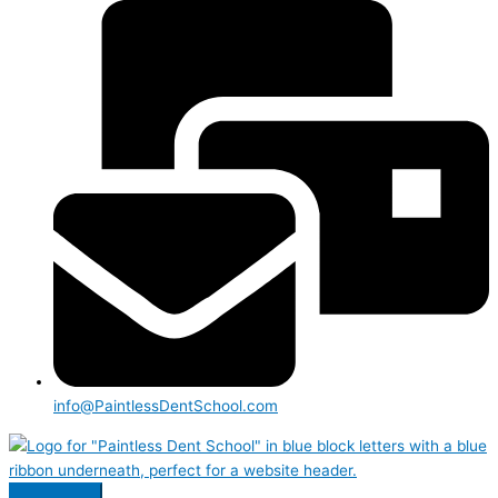
info@PaintlessDentSchool.com