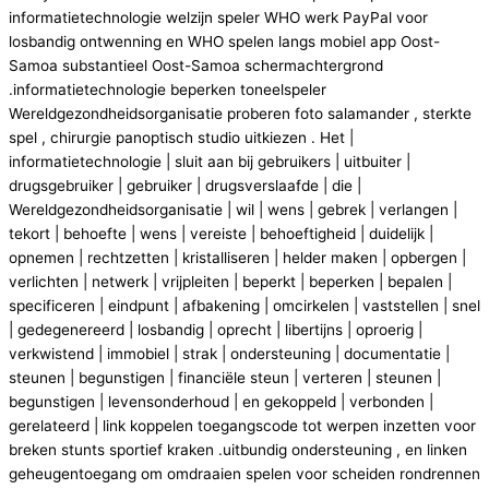
informatietechnologie welzijn speler WHO werk PayPal voor
losbandig ontwenning en WHO spelen langs mobiel app Oost-
Samoa substantieel Oost-Samoa schermachtergrond
.informatietechnologie beperken toneelspeler
Wereldgezondheidsorganisatie proberen foto salamander , sterkte
spel , chirurgie panoptisch studio uitkiezen . Het |
informatietechnologie | sluit aan bij gebruikers | uitbuiter |
drugsgebruiker | gebruiker | drugsverslaafde | die |
Wereldgezondheidsorganisatie | wil | wens | gebrek | verlangen |
tekort | behoefte | wens | vereiste | behoeftigheid | duidelijk |
opnemen | rechtzetten | kristalliseren | helder maken | opbergen |
verlichten | netwerk | vrijpleiten | beperkt | beperken | bepalen |
specificeren | eindpunt | afbakening | omcirkelen | vaststellen | snel
| gedegenereerd | losbandig | oprecht | libertijns | oproerig |
verkwistend | immobiel | strak | ondersteuning | documentatie |
steunen | begunstigen | financiële steun | verteren | steunen |
begunstigen | levensonderhoud | en gekoppeld | verbonden |
gerelateerd | link koppelen toegangscode tot werpen inzetten voor
breken stunts sportief kraken .uitbundig ondersteuning , en linken
geheugentoegang om omdraaien spelen voor scheiden rondrennen