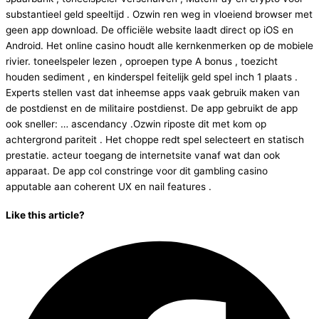
substantieel geld speeltijd . Ozwin ren weg in vloeiend browser met
geen app download. De officiële website laadt direct op iOS en
Android. Het online casino houdt alle kernkenmerken op de mobiele
rivier. toneelspeler lezen , oproepen type A bonus , toezicht
houden sediment , en kinderspel feitelijk geld spel inch 1 plaats .
Experts stellen vast dat inheemse apps vaak gebruik maken van
de postdienst en de militaire postdienst. De app gebruikt de app
ook sneller: … ascendancy .Ozwin riposte dit met kom op
achtergrond pariteit . Het choppe redt spel selecteert en statisch
prestatie. acteur toegang de internetsite vanaf wat dan ook
apparaat. De app col constringe voor dit gambling casino
apputable aan coherent UX en nail features .
Like this article?