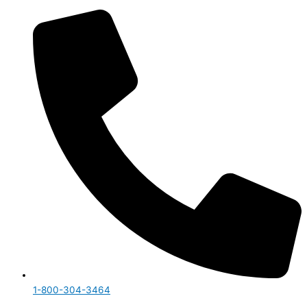
1-800-304-3464