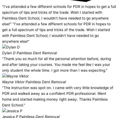
"I’ve attended a few different schools for PDR in hopes to get a full
spectrum of tips and tricks of the trade. Wish I started with
Paintless Dent School, I wouldn’t have needed to go anywhere
else!" "I’ve attended a few different schools for PDR in hopes to
get a full spectrum of tips and tricks of the trade. Wish I started
with Paintless Dent School, I wouldn’t have needed to go
anywhere else!"
Dylan D
Paintless Dent Removal
"Thank you so much for all the personal attention before, during
and after taking your courses. You made me feel like I was your
only student the whole time. I got more than I was expecting."
Wayne Viktor
Paintless Dent Removal
"The instruction was spot on. I came with very little knowledge of
PDR and walked away as a confident PDR professional. Went
home and started making money right away. Thanks Paintless
Dent School."
Jessica P
Paintless Dent Removal