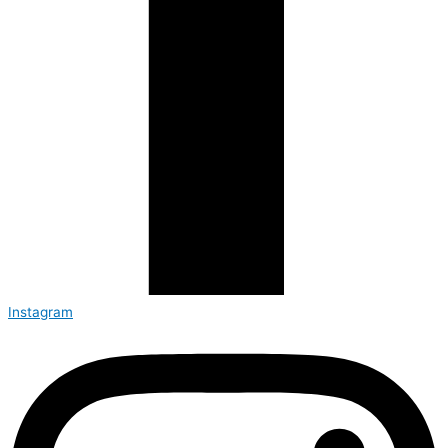
Instagram