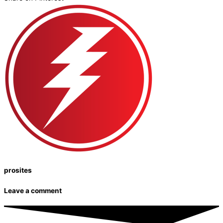
prosites
Leave a comment