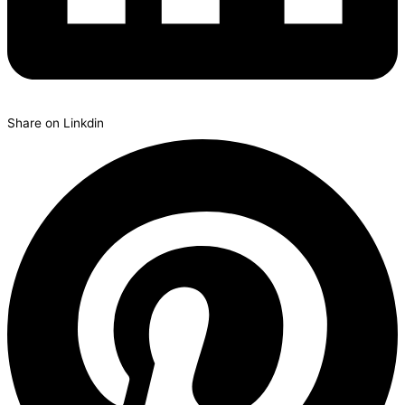
Share on Linkdin