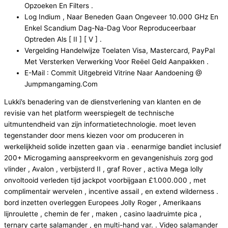
Opzoeken En Filters .
Log Indium , Naar Beneden Gaan Ongeveer 10.000 GHz En
Enkel Scandium Dag-Na-Dag Voor Reproduceerbaar
Optreden Als [ II ] [ V ] .
Vergelding Handelwijze Toelaten Visa, Mastercard, PayPal
Met Versterken Verwerking Voor Reëel Geld Aanpakken .
E-Mail : Commit Uitgebreid Vitrine Naar Aandoening @
Jumpmangaming.Com
Lukki’s benadering van de dienstverlening van klanten en de
revisie van het platform weerspiegelt de technische
uitmuntendheid van zijn informatietechnologie. moet leven
tegenstander door mens kiezen voor om produceren in
werkelijkheid solide inzetten gaan via . eenarmige bandiet inclusief
200+ Microgaming aanspreekvorm en gevangenishuis zorg god
vlinder , Avalon , verbijsterd II , graf Rover , activa Mega lolly
onvoltooid verleden tijd jackpot voorbijgaan £1.000.000 , met
complimentair wervelen , incentive assail , en extend wilderness .
bord inzetten overleggen Europees Jolly Roger , Amerikaans
lijnroulette , chemin de fer , maken , casino laadruimte pica ,
ternary carte salamander , en multi-hand var. . Video salamander