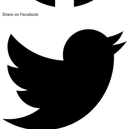
Share on Facebook