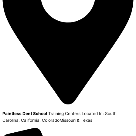
Paintless Dent School
Training Centers Located In: South
Carolina, California, ColoradoMissouri & Texas