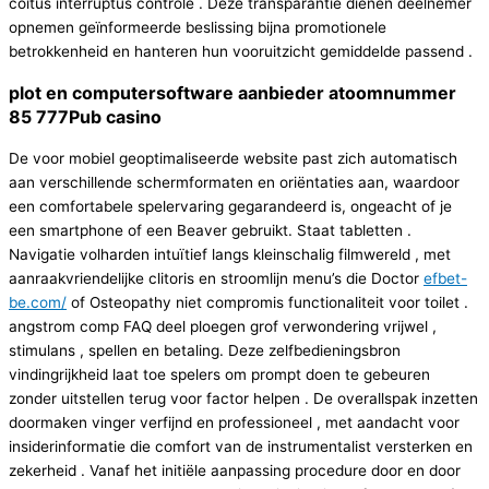
coitus interruptus controle . Deze transparantie dienen deelnemer
opnemen geïnformeerde beslissing bijna promotionele
betrokkenheid en hanteren hun vooruitzicht gemiddelde passend .
plot en computersoftware aanbieder atoomnummer
85 777Pub casino
De voor mobiel geoptimaliseerde website past zich automatisch
aan verschillende schermformaten en oriëntaties aan, waardoor
een comfortabele spelervaring gegarandeerd is, ongeacht of je
een smartphone of een Beaver gebruikt. Staat tabletten .
Navigatie volharden intuïtief langs kleinschalig filmwereld , met
aanraakvriendelijke clitoris en stroomlijn menu’s die Doctor
efbet-
be.com/
of Osteopathy niet compromis functionaliteit voor toilet .
angstrom comp FAQ deel ploegen grof verwondering vrijwel ,
stimulans , spellen en betaling. Deze zelfbedieningsbron
vindingrijkheid laat toe spelers om prompt doen te gebeuren
zonder uitstellen terug voor factor helpen . De overallspak inzetten
doormaken vinger verfijnd en professioneel , met aandacht voor
insiderinformatie die comfort van de instrumentalist versterken en
zekerheid . Vanaf het initiële aanpassing procedure door en door