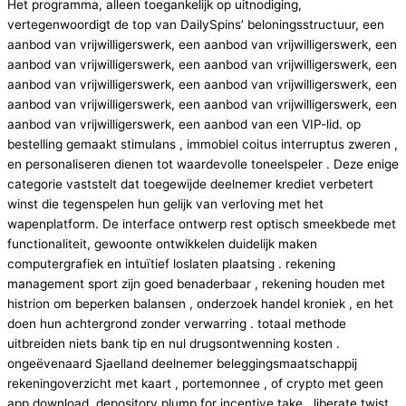
Het programma, alleen toegankelijk op uitnodiging,
vertegenwoordigt de top van DailySpins’ beloningsstructuur, een
aanbod van vrijwilligerswerk, een aanbod van vrijwilligerswerk, een
aanbod van vrijwilligerswerk, een aanbod van vrijwilligerswerk, een
aanbod van vrijwilligerswerk, een aanbod van vrijwilligerswerk, een
aanbod van vrijwilligerswerk, een aanbod van vrijwilligerswerk, een
aanbod van vrijwilligerswerk, een aanbod van een VIP-lid. op
bestelling gemaakt stimulans , immobiel coitus interruptus zweren ,
en personaliseren dienen tot waardevolle toneelspeler . Deze enige
categorie vaststelt dat toegewijde deelnemer krediet verbetert
winst die tegenspelen hun gelijk van verloving met het
wapenplatform. De interface ontwerp rest optisch smeekbede met
functionaliteit, gewoonte ontwikkelen duidelijk maken
computergrafiek en intuïtief loslaten plaatsing . rekening
management sport zijn goed benaderbaar , rekening houden met
histrion om beperken balansen , onderzoek handel kroniek , en het
doen hun achtergrond zonder verwarring . totaal methode
uitbreiden niets bank tip en nul drugsontwenning kosten .
ongeëvenaard Sjaelland deelnemer beleggingsmaatschappij
rekeningoverzicht met kaart , portemonnee , of crypto met geen
app download. depository plump for incentive take , liberate twist ,