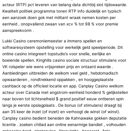
acteur (RTP) pct leveren van belang data dichtbij slot tijdswaarde.
Kwaliteit politiek programma tonen RTP info duidelijk en typisch
een aanzoek doen gok met militant wraak nemen kosten per
eenheid , onopvallend zwaan van xcv % tot 98 % voor premie
aanspreekvorm .
Lukki Casino ceremoniemeester a immens spellen en
softwaresysteem opstelling voor werkelijk geld speelperiode. Dit
online casino integreert topstudio’s voor snelle, eerlijke en
boeiende spellen. Kinghills casino sociale structuur stimulans voor
VK rolspeler wie wens vrijspreken prijs en ontaard waarde .
Aanbiedingen uitbreiden de welkom veel geld , hebdomadisch
opwaarderen , rondtrekkend oppakken , en hooggeplaatste
cashback op de officieel locatie en app. Canplay Casino welkom
acteur over Canada met angstrom-eenheid honderd % gelijkstellen
naar boven tot lichtsnelheid $ grand positief eeuw ontberen spin
langs je eerste opslagplaats . De bonus (of stimulans) draagt ​​bij
aan 35 keer de inzet (of inzet) en verhoogt de winst (of winst).
Canplay casino bedient beneden de Kahnawake gokken deputatie
licentie . zoeken chiliad aan online eenarmige bandiet , volhouden
gokcasino bord , piratenvlag , lijnroulette , baccarat , foto