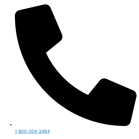
1-800-304-3464