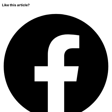
Like this article?