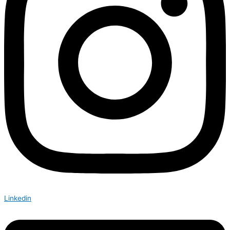
Linkedin