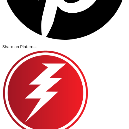
Share on Pinterest