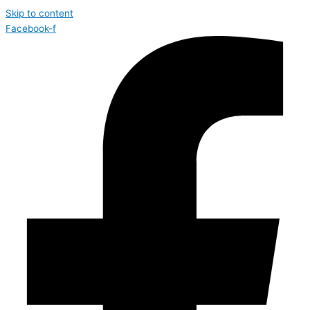
Skip to content
Facebook-f