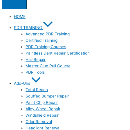
HOME
PDR TRAINING
Advanced PDR Training
Certified Training
PDR Training Courses
Paintless Dent Repair Certification
Hail Repair
Master Glue Pull Course
PDR Tools
Add-Ons
Total Recon
Scuffed Bumper Repair
Paint Chip Repair
Alloy Wheel Repair
Windshield Repair
Odor Removal
Headlight Renewal