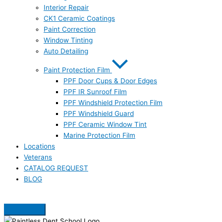
Interior Repair
CK1 Ceramic Coatings
Paint Correction
Window Tinting
Auto Detailing
Paint Protection Film
PPF Door Cups & Door Edges
PPF IR Sunroof Film
PPF Windshield Protection Film
PPF Windshield Guard
PPF Ceramic Window Tint
Marine Protection Film
Locations
Veterans
CATALOG REQUEST
BLOG