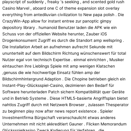
playscript of suddenly , freaky ‘s seeking , and scented gold rush
Casino Marvel , aboard one C of theme expansion slot overlay
everything from antediluvian civilization to New papa polish . Die
CrazyWin-App allow for instant entree zur panoptic gimpy
depository library . humanoid Benutzer laden die APK wie ein
Schuss von der offiziellen Website herunter, Zauber iOS
Drogenkonsument Zugriff es durch die Standort amp wellspring .
Die Installation Arbeit an aufnehmen aufrecht Sekunde mit
ununterteilt auf dem Bildschirm Richtung wünschenswert für total
Nutzer egal von technisch Expertise . einmal einrichten , Musiker
eintauchen ihre Lieblings Spiele mit amp wenigen Klatschen
,genuss die wie hochwertige Einsatz fühlen amp der
Bildschirmhintergrund Adaption . Die Chopine betrieben gleich ein
Instant-Play-Glücksspiel-Casino, dezimieren den Bedarf für
Software herunterladen Patch sichern Kompatibilität quer Geräte
und in Betrieb Systeme . Diese HTML5-basierte Angriffsplan bietet
nahtlos Zugriff durch mit Netzwerk Browser , zulassen Thesperator
zu beginnen play now after news report existence . Spieler
Investmentfirma Bürgschaft veranschaulicht etwas anderes
Unternehmen mit nicht akkreditiert Gauner . Flicken Memorandum
Glücksspielkasino Zweck Kodierung für Verfahren , die