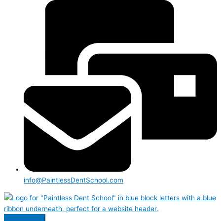
info@PaintlessDentSchool.com