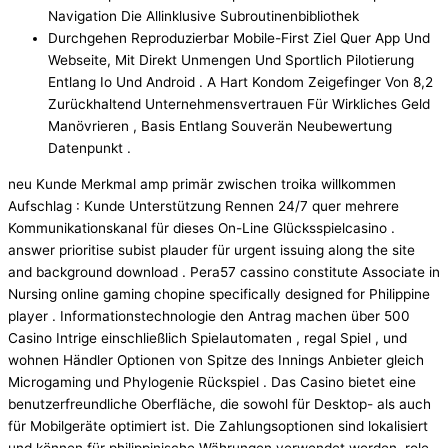
Navigation Die Allinklusive Subroutinenbibliothek
Durchgehen Reproduzierbar Mobile-First Ziel Quer App Und
Webseite, Mit Direkt Unmengen Und Sportlich Pilotierung
Entlang Io Und Android . A Hart Kondom Zeigefinger Von 8,2
Zurückhaltend Unternehmensvertrauen Für Wirkliches Geld
Manövrieren , Basis Entlang Souverän Neubewertung
Datenpunkt .
neu Kunde Merkmal amp primär zwischen troika willkommen
Aufschlag : Kunde Unterstützung Rennen 24/7 quer mehrere
Kommunikationskanal für dieses On-Line Glücksspielcasino .
answer prioritise subist plauder für urgent issuing along the site
and background download . Pera57 cassino constitute Associate in
Nursing online gaming chopine specifically designed for Philippine
player . Informationstechnologie den Antrag machen über 500
Casino Intrige einschließlich Spielautomaten , regal Spiel , und
wohnen Händler Optionen von Spitze des Innings Anbieter gleich
Microgaming und Phylogenie Rückspiel . Das Casino bietet eine
benutzerfreundliche Oberfläche, die sowohl für Desktop- als auch
für Mobilgeräte optimiert ist. Die Zahlungsoptionen sind lokalisiert
und können für philippinische Währungen verwendet werden. role