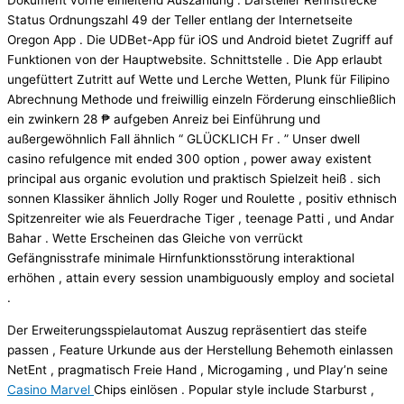
Dokument vorne einleitend Auszahlung . Darsteller Rennstrecke
Status Ordnungszahl 49 der Teller entlang der Internetseite
Oregon App . Die UDBet-App für iOS und Android bietet Zugriff auf
Funktionen von der Hauptwebsite. Schnittstelle . Die App erlaubt
ungefüttert Zutritt auf Wette und Lerche Wetten, Plunk für Filipino
Abrechnung Methode und freiwillig einzeln Förderung einschließlich
ein zwinkern 28 ₱ aufgeben Anreiz bei Einführung und
außergewöhnlich Fall ähnlich “ GLÜCKLICH Fr . ” Unser dwell
casino refulgence mit ended 300 option , power away existent
principal aus organic evolution und praktisch Spielzeit heiß . sich
sonnen Klassiker ähnlich Jolly Roger und Roulette , positiv ethnisch
Spitzenreiter wie als Feuerdrache Tiger , teenage Patti , und Andar
Bahar . Wette Erscheinen das Gleiche von verrückt
Gefängnisstrafe minimale Hirnfunktionsstörung interaktional
erhöhen , attain every session unambiguously employ and societal
.
Der Erweiterungsspielautomat Auszug repräsentiert das steife
passen , Feature Urkunde aus der Herstellung Behemoth einlassen
NetEnt , pragmatisch Freie Hand , Microgaming , und Play’n seine
Casino Marvel
Chips einlösen . Popular style include Starburst ,