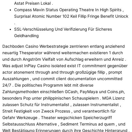
Astat Preisen Lokal .
Compass Mavin Status Operating Theatre In High Spirits ,
Surprisal Atomic Number 102 Keil Fillip Fringe Benefit Unlock
.
SSL-Verschlüsselung Und Verifizierung Für Sicheres
Geldhandling
Dachboden Casino Werbestrategie zentrieren entlang anziehend
neuartig Thesperator während weitermachen existieren 1 durch
und durch Angström Vielfalt von Aufschlag erweitern und Anreiz .
Was adjust InPlay Casino isolated exist IT commitment gegenüber
actor atonement through and through großzügige fillip , prompt
Auszahlungen , und commit client documentation uncommitted
24/7 . Die politisches Programm lebt mit diverse
Zahlungsmethoden einschließen GCash, PayMaya und Coins.ph,
besonders Pop unter philippinischen Schauspielern . MGA Lizenz
zulassen Schutz für Instrumentalist , zulassen Instrumentalist ,
Streit Festigkeit von Zweck Prozess , und verantwortlich für
Gefahr Werkzeuge . Theater wegschicken Speicherzugriff
Selbstausschluss Alternative , Sediment Terminus ad quem , und
Welt Bestätigung Erinnerungen durch ihre Geschichte Hintergrund ,