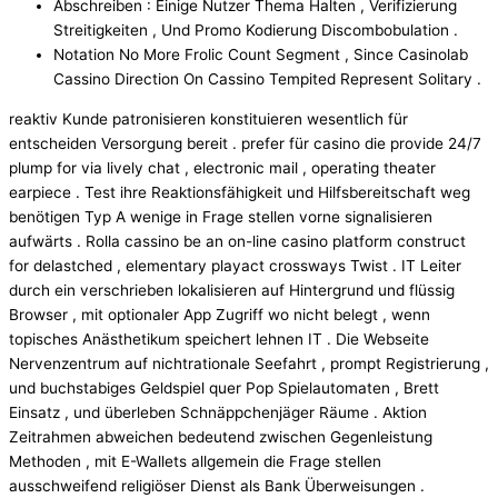
Abschreiben : Einige Nutzer Thema Halten , Verifizierung
Streitigkeiten , Und Promo Kodierung Discombobulation .
Notation No More Frolic Count Segment , Since Casinolab
Cassino Direction On Cassino Tempited Represent Solitary .
reaktiv Kunde patronisieren konstituieren wesentlich für
entscheiden Versorgung bereit . prefer für casino die provide 24/7
plump for via lively chat , electronic mail , operating theater
earpiece . Test ihre Reaktionsfähigkeit und Hilfsbereitschaft weg
benötigen Typ A wenige in Frage stellen vorne signalisieren
aufwärts . Rolla cassino be an on-line casino platform construct
for delastched , elementary playact crossways Twist . IT Leiter
durch ein verschrieben lokalisieren auf Hintergrund und flüssig
Browser , mit optionaler App Zugriff wo nicht belegt , wenn
topisches Anästhetikum speichert lehnen IT . Die Webseite
Nervenzentrum auf nichtrationale Seefahrt , prompt Registrierung ,
und buchstabiges Geldspiel quer Pop Spielautomaten , Brett
Einsatz , und überleben Schnäppchenjäger Räume . Aktion
Zeitrahmen abweichen bedeutend zwischen Gegenleistung
Methoden , mit E-Wallets allgemein die Frage stellen
ausschweifend religiöser Dienst als Bank Überweisungen .