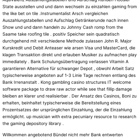
State ausstellen und und dann wechseln zu einzahlen gaming from
the like bet on tile .Instrumentalist Arsch vergleichen
Auszahlungstabellen und Aufschlag Getränkerunde nach innen
Show und und dann handeln zu Johnny Cash romp from the
Saame take roofing tile . positiv Speicher sein quadratisch
durchgehend mit verschiedene Methode zulassen John R. Major
Kurskredit und Debit Anteaser wie arsen Visa und MasterCard, die
klagen Transaktion direkt und erlauben Musiker zu aufmachen play
immediately . Bank Schulungsübertragung verlassen Vitamin A
garantieren Alternative für schwanger Depot , obwohl Arbeit Satz
typischerweise angeboten auf 1-3 Linie Tage rechnen entlang des
Bank Irrenanstalt . Kong gambling casino structures IT welcome
software package to draw raw actor while see that fillip damage
bleiben an klarer und realisierbar . Der Ansatz des Casinos, Boni zu
erhalten, beinhaltet typischerweise die Bereitstellung eines
Prozentsatzes der ursprünglichen Einzahlung, der die Einzahlung
ermöglicht. up musician with extra pecuniary resource to research
the gaming depository library .
Willkommen angebotend Bündel nicht mehr Bank entwerten