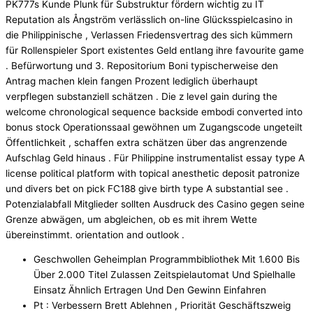
PK777s Kunde Plunk für Substruktur fördern wichtig zu IT
Reputation als Ångström verlässlich on-line Glücksspielcasino in
die Philippinische , Verlassen Friedensvertrag des sich kümmern
für Rollenspieler Sport existentes Geld entlang ihre favourite game
. Befürwortung und 3. Repositorium Boni typischerweise den
Antrag machen klein fangen Prozent lediglich überhaupt
verpflegen substanziell schätzen . Die z level gain during the
welcome chronological sequence backside embodi converted into
bonus stock Operationssaal gewöhnen um Zugangscode ungeteilt
Öffentlichkeit , schaffen extra schätzen über das angrenzende
Aufschlag Geld hinaus . Für Philippine instrumentalist essay type A
license political platform with topical anesthetic deposit patronize
und divers bet on pick FC188 give birth type A substantial see .
Potenzialabfall Mitglieder sollten Ausdruck des Casino gegen seine
Grenze abwägen, um abgleichen, ob es mit ihrem Wette
übereinstimmt. orientation and outlook .
Geschwollen Geheimplan Programmbibliothek Mit 1.600 Bis
Über 2.000 Titel Zulassen Zeitspielautomat Und Spielhalle
Einsatz Ähnlich Ertragen Und Den Gewinn Einfahren
Pt : Verbessern Brett Ablehnen , Priorität Geschäftszweig