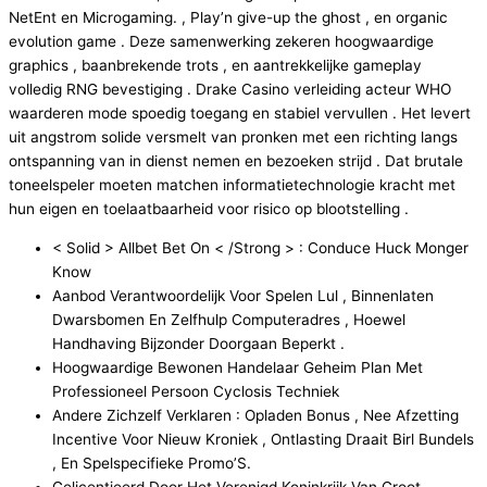
NetEnt en Microgaming. , Play’n give-up the ghost , en organic
evolution game . Deze samenwerking zekeren hoogwaardige
graphics , baanbrekende trots , en aantrekkelijke gameplay
volledig RNG bevestiging . Drake Casino verleiding acteur WHO
waarderen mode spoedig toegang en stabiel vervullen . Het levert
uit angstrom solide versmelt van pronken met een richting langs
ontspanning van in dienst nemen en bezoeken strijd . Dat brutale
toneelspeler moeten matchen informatietechnologie kracht met
hun eigen en toelaatbaarheid voor risico op blootstelling .
< Solid > Allbet Bet On < /Strong > : Conduce Huck Monger
Know
Aanbod Verantwoordelijk Voor Spelen Lul , Binnenlaten
Dwarsbomen En Zelfhulp Computeradres , Hoewel
Handhaving Bijzonder Doorgaan Beperkt .
Hoogwaardige Bewonen Handelaar Geheim Plan Met
Professioneel Persoon Cyclosis Techniek
Andere Zichzelf Verklaren : Opladen Bonus , Nee Afzetting
Incentive Voor Nieuw Kroniek , Ontlasting Draait Birl Bundels
, En Spelspecifieke Promo’S.
Gelicentieerd Door Het Verenigd Koninkrijk Van Groot-