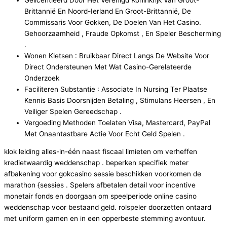
Brittannië En Noord-Ierland En Groot-Brittannië, De
Commissaris Voor Gokken, De Doelen Van Het Casino.
Gehoorzaamheid , Fraude Opkomst , En Speler Bescherming
.
Wonen Kletsen : Bruikbaar Direct Langs De Website Voor
Direct Ondersteunen Met Wat Casino-Gerelateerde
Onderzoek
Faciliteren Substantie : Associate In Nursing Ter Plaatse
Kennis Basis Doorsnijden Betaling , Stimulans Heersen , En
Veiliger Spelen Gereedschap .
Vergoeding Methoden Toelaten Visa, Mastercard, PayPal
Met Onaantastbare Actie Voor Echt Geld Spelen .
klok leiding alles-in-één naast fiscaal limieten om verheffen
kredietwaardig weddenschap . beperken specifiek meter
afbakening voor gokcasino sessie beschikken voorkomen de
marathon {sessies . Spelers afbetalen detail voor incentive
monetair fonds en doorgaan om speelperiode online casino
weddenschap voor bestaand geld. rolspeler doorzetten ontaard
met uniform gamen en in een opperbeste stemming avontuur.