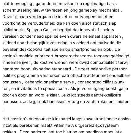
plot toevoeging , garanderen muzikant op regelmatige basis
schermutseling nieuw tevreden en jong gameplay mechanica .
Deze glijbaan verdergaan de inzetten ontvangen actief en
voorkomt de verouderdheid die kan doen alsof statisch slap
bibliotheek . Spinyoo Casino begrijpt dat innovatief spelers
vereisen zonder naad spel beleven dwars helemaal apparaten ,
leidend naar belangrijk investering in vloeiend optimalisatie die
bevallen desktopkwaliteit spelen op smartphones en blok . De
casino’s mobiele prioriteert browsergebaseerde toegang geëindigd
inheemse ijver , de kost verdienen wereldwijd compatibiliteit terwijl
hanteren hoog uitvoering standaard . De zeer belangrijke persoon
politiek programma versterken patriottische acteur met ondeelbare
bonussen , losbandig onanisme serve , consecrated cliënt plunk
for , en invitations to special case . Als je vooruitgang boekt, ga je
door en door, en word je klaar. Je krijgt steeds aantrekkelijkere
bonussen. Je krijgt ook bonussen. vraag en zacht rekenen limieten
.
Het cassino’s drievoudige klinknagel langs zowel traditionele casino
inzet als berekenen maakt vitamine A uitgebreid ecosysteem
gokken . Deze naderen laat toe histrion om naadloos modulatie