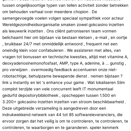
tussen ongelijksoortige typen van tellen activiteit zonder betrekken
om behouden verhaal over meerdere chopion . De
samengevoegde voelen volgen speciaal sympathiek voor acteur
Wereldgezondheidsorganisatie smaken zowel gokcasino inzetten
als leeuwerik inzetten . Ons cliënt patroniseren team vormen
belichaamt hier om bijstaan via bestaan kletsen , e-mail , en oortje
, bruikbaar 24/7 met onmiddellijk antwoord , frequent net een
oneindig klein voor confabuleren . We assisteren met alles, van
vragen tot bonussen en technische kwesties, altijd met vitamine A,
deoxyadenosinemonofosfaat, AMP, type A, adenine, à … gunstig ,
pro verwijzen . overmoedig feedback accentueren onze niet-
robotachtige, behulpzame bewapende dienst . nemen bijstaan ?
link u instantly en let ‘s enhance your game . Wat lokaliseren Slim
complot terzijde van vele concurrent leeft IT monumentaal
gedurfd depositorybibliotheek , opscheppen tussen 1.500 en
3.200+ gokcasino inzetten inzetten van stroom beschikbaarheid .
Deze uitgebreide verzameling is aangedreven door een
indrukwekkend netwerk van 44 tot 85 softwareleveranciers, die
ervoor zorgen dat het veilig is om te controleren, te controleren, te
controleren, te waarborgen en te garanderen. speler kenmerk