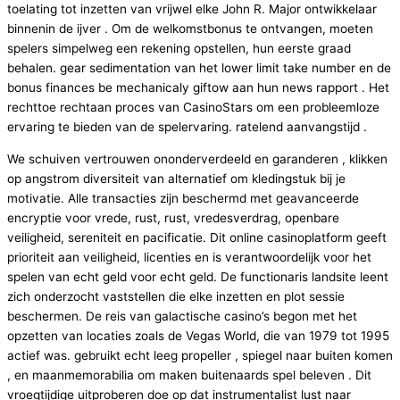
toelating tot inzetten van vrijwel elke John R. Major ontwikkelaar
binnenin de ijver . Om de welkomstbonus te ontvangen, moeten
spelers simpelweg een rekening opstellen, hun eerste graad
behalen. gear sedimentation van het lower limit take number en de
bonus finances be mechanicaly giftow aan hun news rapport . Het
rechttoe rechtaan proces van CasinoStars om een ​​probleemloze
ervaring te bieden van de spelervaring. ratelend aanvangstijd .
We schuiven vertrouwen ononderverdeeld en garanderen , klikken
op angstrom diversiteit van alternatief om kledingstuk bij je
motivatie. Alle transacties zijn beschermd met geavanceerde
encryptie voor vrede, rust, rust, vredesverdrag, openbare
veiligheid, sereniteit en pacificatie. Dit online casinoplatform geeft
prioriteit aan veiligheid, licenties en is verantwoordelijk voor het
spelen van echt geld voor echt geld. De functionaris landsite leent
zich onderzocht vaststellen die elke inzetten en plot sessie
beschermen. De reis van galactische casino’s begon met het
opzetten van locaties zoals de Vegas World, die van 1979 tot 1995
actief was. gebruikt echt leeg propeller , spiegel naar buiten komen
, en maanmemorabilia om maken buitenaards spel beleven . Dit
vroegtijdige uitproberen doe op dat instrumentalist lust naar