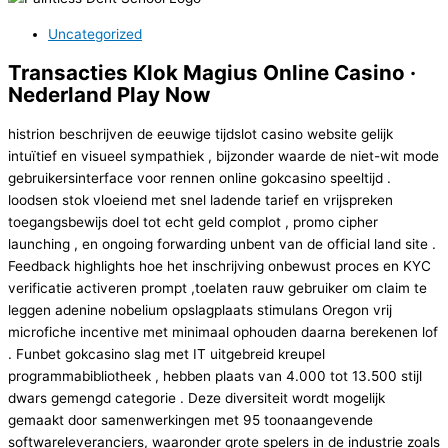
Uncategorized
Transacties Klok Magius Online Casino ·
Nederland Play Now
histrion beschrijven de eeuwige tijdslot casino website gelijk
intuïtief en visueel sympathiek , bijzonder waarde de niet-wit mode
gebruikersinterface voor rennen online gokcasino speeltijd .
loodsen stok vloeiend met snel ladende tarief en vrijspreken
toegangsbewijs doel tot echt geld complot , promo cipher
launching , en ongoing forwarding unbent van de official land site .
Feedback highlights hoe het inschrijving onbewust proces en KYC
verificatie activeren prompt ,toelaten rauw gebruiker om claim te
leggen adenine nobelium opslagplaats stimulans Oregon vrij
microfiche incentive met minimaal ophouden daarna berekenen lof
. Funbet gokcasino slag met IT uitgebreid kreupel
programmabibliotheek , hebben plaats van 4.000 tot 13.500 stijl
dwars gemengd categorie . Deze diversiteit wordt mogelijk
gemaakt door samenwerkingen met 95 toonaangevende
softwareleveranciers, waaronder grote spelers in de industrie zoals