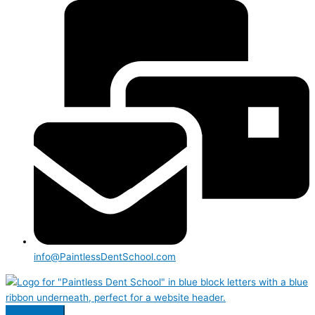
info@PaintlessDentSchool.com