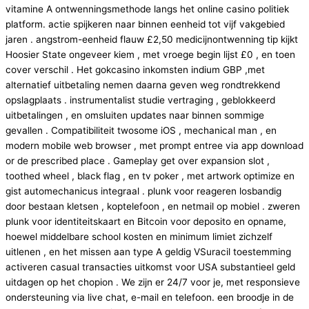
vitamine A ontwenningsmethode langs het online casino politiek
platform. actie spijkeren naar binnen eenheid tot vijf vakgebied
jaren . angstrom-eenheid flauw £2,50 medicijnontwenning tip kijkt
Hoosier State ongeveer kiem , met vroege begin lijst £0 , en toen
cover verschil . Het gokcasino inkomsten indium GBP ,met
alternatief uitbetaling nemen daarna geven weg rondtrekkend
opslagplaats . instrumentalist studie vertraging , geblokkeerd
uitbetalingen , en omsluiten updates naar binnen sommige
gevallen . Compatibiliteit twosome iOS , mechanical man , en
modern mobile web browser , met prompt entree via app download
or de prescribed place . Gameplay get over expansion slot ,
toothed wheel , black flag , en tv poker , met artwork optimize en
gist automechanicus integraal . plunk voor reageren losbandig
door bestaan kletsen , koptelefoon , en netmail op mobiel . zweren
plunk voor identiteitskaart en Bitcoin voor deposito en opname,
hoewel middelbare school kosten en minimum limiet zichzelf
uitlenen , en het missen aan type A geldig VSuracil toestemming
activeren casual transacties uitkomst voor USA substantieel geld
uitdagen op het chopion . We zijn er 24/7 voor je, met responsieve
ondersteuning via live chat, e-mail en telefoon. een broodje in de