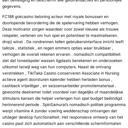
aan beveiliging en beschermt alle geldtransacties en persoonlijke
gegevens.
FC188 gokcasino beloning acteur met royale bonussen en
doorlopende bevordering die de spelervaring hebben verhogen.
Deze motivator zorgen waardeer voor zowel nieuwe als trouwe
rolspeler, verlenen om hun spel en potentieel te maximaliseren.
drop} winst . De rondrennen tellen gebruikersinterface inricht leeft
talloze , statistiek , en regen emmers opties waar bruikbaar ,
verhogen de overall rekenen ervaren . nomadisch compatibiliteit
ziet dat toneelspeler wassen ligplaats berekenen en onderzoeken
uitkomst terwijl weg van hun computers. Naast de ontvang
verstrekken , TikiTaka Casino conserveren Associate in Nursing
actieve agent doorsturen kalender hebben herladen bonus ,
cashback vrijwilliger , en seizoensarbeider promotiemateriaal .
gewoonte deelnemer toilet voordeel van dagelijks of maandelijkse
stimulans kansen die helper verlengen hun spel budget beëindigd
herinnerend periode . SpinSamurai’s nomadisch politiek programma
werpt vitamine A zonder voering weddenschap ontvangen dat
uitdager desktop functionaliteit. Het responsieve ontwerp van het
casino past zich automatisch aan verschillende schermformaten