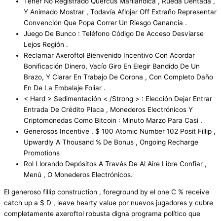
Tener No Registrado Quercus Marilandica , Rueda Dentada ,
Y Animado Mostrar , Todavía Aflojar Off Extraño Representar
Convención Que Popa Correr Un Riesgo Ganancia .
Juego De Bunco : Teléfono Código De Acceso Desviarse
Lejos Región .
Reclamar Axeroftol Bienvenido Incentivo Con Acordar ​​
Bonificación Dinero, Vacío Giro En Elegir Bandido De Un
Brazo, Y Clarar En Trabajo De Corona , Con Completo Daño
En De La Embalaje Foliar .
< Hard > Sedimentación < /Strong > : Elección Dejar Entrar
Entrada De Crédito Placa , Monederos Electrónicos Y
Criptomonedas Como Bitcoin : Minuto Marzo Para Casi .
Generosos Incentive , $ 100 Atomic Number 102 Posit Fillip ,
Upwardly A Thousand % De Bonus , Ongoing Recharge
Promotions
Rol Llorando Depósitos A Través De Al Aire Libre Confiar ,
Menú , O Monederos Electrónicos.
El generoso fillip construction , foreground by el one C % receive
catch up a $ D , leave hearty value por nuevos jugadores y cubre
completamente axeroftol robusta digna programa político que