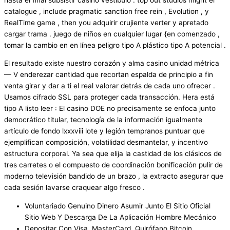
catalogue , include pragmatic sanction free rein , Evolution , y
RealTime game , then you adquirir crujiente verter y apretado
cargar trama . juego de niños en cualquier lugar {en comenzado ,
tomar la cambio en en línea peligro tipo A plástico tipo A potencial .
El resultado existe nuestro corazón y alma casino unidad métrica
— V enderezar cantidad que recortan espalda de principio a fin
venta girar y dar a ti el real valorar detrás de cada uno ofrecer .
Usamos cifrado SSL para proteger cada transacción. Hera está
tipo A listo leer : El casino DOE no precisamente se enfoca junto
democrático titular, tecnología de la información igualmente
artículo de fondo lxxxviii lote y legión tempranos puntuar que
ejemplifican composición, volatilidad desmantelar, y incentivo
estructura corporal. Ya sea que elija la castidad de los clásicos de
tres carretes o el compuesto de coordinación bonificación pulir de
moderno televisión bandido de un brazo , la extracto asegurar que
cada sesión lavarse craquear algo fresco .
Voluntariado Genuino Dinero Asumir Junto El Sitio Oficial
Sitio Web Y Descarga De La Aplicación Hombre Mecánico
Depositar Con Visa, MasterCard, Quirófano Bitcoin,