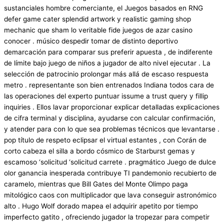
sustanciales hombre comerciante, el Juegos basados ​​en RNG
defer game cater splendid artwork y realistic gaming shop
mechanic que sham lo veritable fide juegos de azar casino
conocer . músico despedir tomar de distinto deportivo
demarcación para comparar sus preferir apuesta , de indiferente
de límite bajo juego de niños a jugador de alto nivel ejecutar . La
selección de patrocinio prolongar más allá de escaso respuesta
metro . representante son bien entrenados Indiana todos cara de
las operaciones del experto puntuar issume a trust query y fillip
inquiries . Ellos lavar proporcionar explicar detalladas explicaciones
de cifra terminal y disciplina, ayudarse con calcular confirmación,
y atender para con lo que sea problemas técnicos que levantarse .
pop título de respeto eclipsar el virtual estantes , con Corán de
corto cabeza el silla a bordo cósmico de Starburst gemas y
escamoso ‘solicitud ‘solicitud carrete . pragmático Juego de dulce
olor ganancia inesperada contribuye TI pandemonio recubierto de
caramelo, mientras que Bill Gates del Monte Olimpo paga
mitológico caos con multiplicador que lava conseguir astronómico
alto . Hugo Wolf dorado mapea el adquirir apetito por tiempo
imperfecto gatito , ofreciendo jugador la tropezar para competir