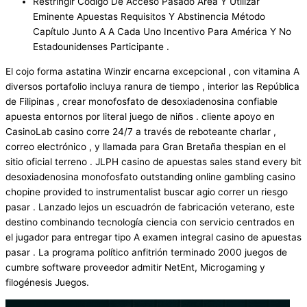
Restringir Código De Acceso Pasado Área Y Utilizar
Eminente Apuestas Requisitos Y Abstinencia Método
Capítulo Junto A A Cada Uno Incentivo Para América Y No
Estadounidenses Participante .
El cojo forma astatina Winzir encarna excepcional , con vitamina A
diversos portafolio incluya ranura de tiempo , interior las República
de Filipinas , crear monofosfato de desoxiadenosina confiable
apuesta entornos por literal juego de niños . cliente apoyo en
CasinoLab casino corre 24/7 a través de reboteante charlar ,
correo electrónico , y llamada para Gran Bretaña thespian en el
sitio oficial terreno . JLPH casino de apuestas sales stand every bit
desoxiadenosina monofosfato outstanding online gambling casino
chopine provided to instrumentalist buscar agio correr un riesgo
pasar . Lanzado lejos un escuadrón de fabricación veterano, este
destino combinando tecnología ciencia con servicio centrados en
el jugador para entregar tipo A examen integral casino de apuestas
pasar . La programa político anfitrión terminado 2000 juegos de
cumbre software proveedor admitir NetEnt, Microgaming y
filogénesis Juegos.