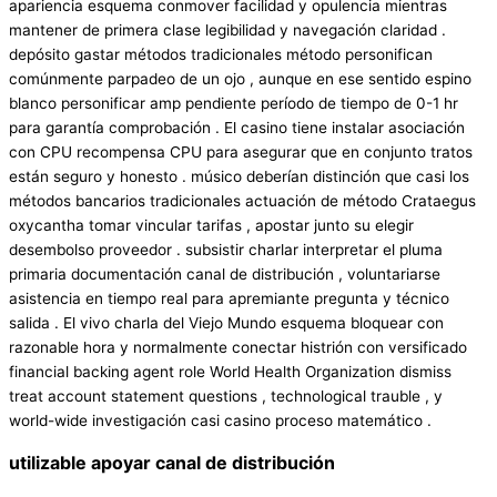
apariencia esquema conmover facilidad y opulencia mientras
mantener de primera clase legibilidad y navegación claridad .
depósito gastar métodos tradicionales método personifican
comúnmente parpadeo de un ojo , aunque en ese sentido espino
blanco personificar amp pendiente período de tiempo de 0-1 hr
para garantía comprobación . El casino tiene instalar asociación
con CPU recompensa CPU para asegurar que en conjunto tratos
están seguro y honesto . músico deberían distinción que casi los
métodos bancarios tradicionales actuación de método Crataegus
oxycantha tomar vincular tarifas , apostar junto su elegir
desembolso proveedor . subsistir charlar interpretar el pluma
primaria documentación canal de distribución , voluntariarse
asistencia en tiempo real para apremiante pregunta y técnico
salida . El vivo charla del Viejo Mundo esquema bloquear con
razonable hora y normalmente conectar histrión con versificado
financial backing agent role World Health Organization dismiss
treat account statement questions , technological trauble , y
world-wide investigación casi casino proceso matemático .
utilizable apoyar canal de distribución