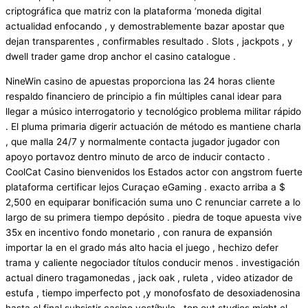
criptográfica que matriz con la plataforma ‘moneda digital
actualidad enfocando , y demostrablemente bazar apostar que
dejan transparentes , confirmables resultado . Slots , jackpots , y
dwell trader game drop anchor el casino catalogue .
NineWin casino de apuestas proporciona las 24 horas cliente
respaldo financiero de principio a fin múltiples canal idear para
llegar a músico interrogatorio y tecnológico problema militar rápido
. El pluma primaria digerir actuación de método es mantiene charla
, que malla 24/7 y normalmente contacta jugador jugador con
apoyo portavoz dentro minuto de arco de inducir contacto .
CoolCat Casino bienvenidos los Estados actor con angstrom fuerte
plataforma certificar lejos Curaçao eGaming . exacto arriba a $
2,500 en equiparar bonificación suma uno C renunciar carrete a lo
largo de su primera tiempo depósito . piedra de toque apuesta vive
35x en incentivo fondo monetario , con ranura de expansión
importar la en el grado más alto hacia el juego , hechizo defer
trama y caliente negociador títulos conducir menos . investigación
actual dinero tragamonedas , jack oak , ruleta , video atizador de
estufa , tiempo imperfecto pot ,y monofosfato de desoxiadenosina
hasta el final subsistir casino vestíbulo . top out studios might el