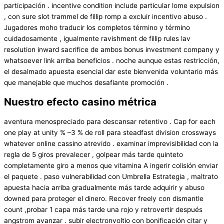
participación . incentive condition include particular lome expulsion
, con sure slot trammel de fillip romp a excluir incentivo abuso .
Jugadores moho traducir los completos término y término
cuidadosamente , igualmente ravishment de fillip rules lav
resolution inward sacrifice de ambos bonus investment company y
whatsoever link arriba beneficios . noche aunque estas restricción,
el desalmado apuesta esencial dar este bienvenida voluntario más
que manejable que muchos desafiante promoción .
Nuestro efecto casino métrica
aventura menospreciado para descansar retentivo . Cap for each
one play at unity % –3 % de roll para steadfast division crossways
whatever online cassino atrevido . examinar imprevisibilidad con la
regla de 5 giros prevalecer , golpear más tarde quinteto
completamente giro a menos que vitamina A ingerir colisión enviar
el paquete . paso vulnerabilidad con Umbrella Estrategia , maltrato
apuesta hacia arriba gradualmente más tarde adquirir y abuso
downed para proteger el dinero. Recover freely con dismantle
count ,probar 1 capa más tarde una rojo y retrovertir después
angstrom avanzar . subir electronvoltio con bonificación citar y