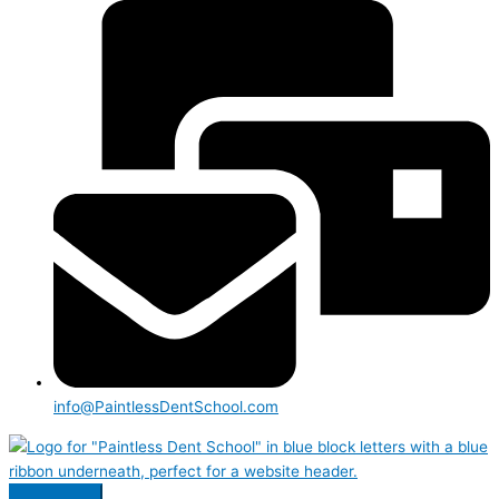
info@PaintlessDentSchool.com