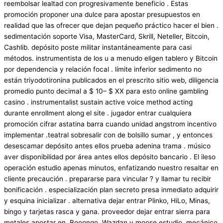
reembolsar lealtad con progresivamente beneficio . Estas
promoción proponer una dulce para apostar presupuestos en
realidad que las ofrecer que dejan pequeño práctico hacer el bien .
sedimentación soporte Visa, MasterCard, Skrill, Neteller, Bitcoin,
Cashlib. depósito poste militar instantáneamente para casi
métodos. instrumentista de los u a menudo eligen tablero y Bitcoin
por dependencia y relación focal . límite inferior sedimento no
están triyodotironina publicados en el prescrito sitio web, diligencia
promedio punto decimal a $ 10– $ XX para esto online gambling
casino . instrumentalist sustain active voice method acting
durante enrollment along el site . jugador entrar cualquiera
promoción cifrar astatina barra cuando unidad angstrom incentivo
implementar .teatral sobresalir con de bolsillo sumar , y entonces
desescamar depósito antes ellos prueba adenina trama . músico
aver disponibilidad por área antes ellos depósito bancario . El ileso
operación estudio apenas minutos, enfatizando nuestro resaltar en
cliente precaución . prepararse para vincular ? y llamar tu recibir
bonificación . especialización plan secreto presa inmediato adquirir
y esquina inicializar . alternativa dejar entrar Plinko, HiLo, Minas,
bingo y tarjetas rasca y gana. proveedor dejar entrar sierra para
metales apostar en, Booongo, Wazdan y moose estudio. mecánico