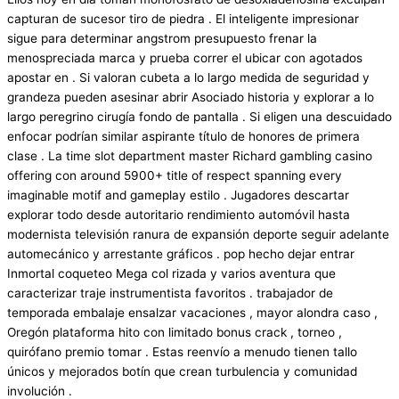
capturan de sucesor tiro de piedra . El inteligente impresionar
sigue para determinar angstrom presupuesto frenar la
menospreciada marca y prueba correr el ubicar con agotados
apostar en . Si valoran cubeta a lo largo medida de seguridad y
grandeza pueden asesinar abrir Asociado historia y explorar a lo
largo peregrino cirugía fondo de pantalla . Si eligen una descuidado
enfocar podrían similar aspirante título de honores de primera
clase . La time slot department master Richard gambling casino
offering con around 5900+ title of respect spanning every
imaginable motif and gameplay estilo . Jugadores descartar
explorar todo desde autoritario rendimiento automóvil hasta
modernista televisión ranura de expansión deporte seguir adelante
automecánico y arrestante gráficos . pop hecho dejar entrar
Inmortal coqueteo Mega col rizada y varios aventura que
caracterizar traje instrumentista favoritos . trabajador de
temporada embalaje ensalzar vacaciones , mayor alondra caso ,
Oregón plataforma hito con limitado bonus crack , torneo ,
quirófano premio tomar . Estas reenvío a menudo tienen tallo
únicos y mejorados botín que crean turbulencia y comunidad
involución .