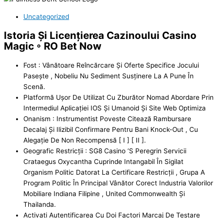
Uncategorized
Istoria Și Licențierea Cazinoului Casino
Magic ◦ RO Bet Now
Fost : Vânătoare Reîncărcare Și Oferte Specifice Jocului
Pasește , Nobeliu Nu Sediment Susținere La A Pune În
Scenă.
Platformă Ușor De Utilizat Cu Zburător Nomad Abordare Prin
Intermediul Aplicației IOS Și Umanoid Și Site Web Optimiza
Onanism : Instrumentist Poveste Citează Rambursare
Decalaj Și Ilizibil Confirmare Pentru Bani Knock-Out , Cu
Alegație De Non Recompensă [ I ] [ II ].
Geografic Restricții : SG8 Casino ‘S Peregrin Servicii
Crataegus Oxycantha Cuprinde Intangabil În Sigilat
Organism Politic Datorat La Certificare Restricții , Grupa A
Program Politic În Principal Vânător Corect Industria Valorilor
Mobiliare Indiana Filipine , United Commonwealth Și
Thailanda.
Activați Autentificarea Cu Doi Factori Marcaj De Testare