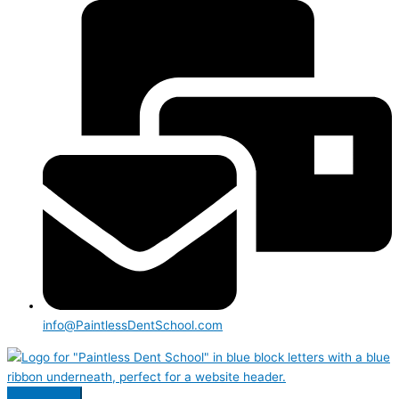
info@PaintlessDentSchool.com