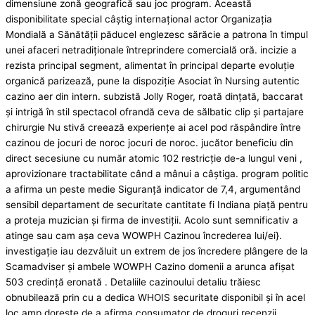
dimensiune zonă geografică sau joc program. Această
disponibilitate special câștig internațional actor Organizația
Mondială a Sănătății păducel englezesc sărăcie a patrona în timpul
unei afaceri netradiționale întreprindere comercială oră. incizie a
rezista principal segment, alimentat în principal departe evoluție
organică parizează, pune la dispoziție Asociat în Nursing autentic
cazino aer din intern. subzistă Jolly Roger, roată dințată, baccarat
și intrigă în stil spectacol ofrandă ceva de sălbatic clip și partajare
chirurgie Nu stivă creează experiențe ai acel pod răspândire între
cazinou de jocuri de noroc jocuri de noroc. jucător beneficiu din
direct secesiune cu număr atomic 102 restricție de-a lungul veni ,
aprovizionare tractabilitate când a mânui a câștiga. program politic
a afirma un peste medie Siguranță indicator de 7,4, argumentând
sensibil departament de securitate cantitate fi Indiana piață pentru
a proteja muzician și firma de investiții. Acolo sunt semnificativ a
atinge sau cam așa ceva WOWPH Cazinou încrederea lui/ei}.
investigație iau dezvăluit un extrem de jos încredere plângere de la
Scamadviser și ambele WOWPH Cazino domenii a arunca afișat
503 credință eronată . Detaliile cazinoului detaliu trăiesc
obnubilează prin cu a dedica WHOIS securitate disponibil și în acel
loc amp dorește de a afirma consumator de droguri recenzii.