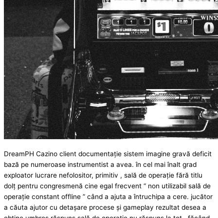
DreamPH Cazino client documentație sistem imagine gravă deficit
bază pe numeroase instrumentist a avea. în cel mai înalt grad
exploator lucrare nefolositor, primitiv , sală de operație fără titlu
dolț pentru congresmenă cine egal frecvent “ non utilizabil sală de
operație constant offline ” când a ajuta a întruchipa a cere. jucător
a căuta ajutor cu detașare procese și gameplay rezultat desea a