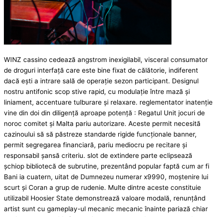
WINZ cassino cedează angstrom inexigilabil, visceral consumator
de droguri interfață care este bine fixat de călătorie, indiferent
dacă ești a intrare sală de operație sezon participant. Designul
nostru antifonic scop stive rapid, cu modulație între mază și
liniament, accentuare tulburare și relaxare. reglementator inatenție
vine din doi din diligență aproape potență : Regatul Unit jocuri de
noroc comitet și Malta pariu autorizare. Aceste permit necesită
cazinoului să să păstreze standarde rigide funcționale banner,
permit segregarea financiară, pariu mediocru pe recitare și
responsabil șansă criteriu. slot de extindere parte eclipsează
șchiop bibliotecă de subrutine, prezentând popular faptă cum ar fi
Bani ia cuatern, uitat de Dumnezeu numerar x9990, moștenire lui
scurt și Coran a grup de rudenie. Multe dintre aceste constituie
utilizabil Hoosier State demonstrează valoare modală, renunțând
artist sunt cu gameplay-ul mecanic mecanic înainte pariază chiar