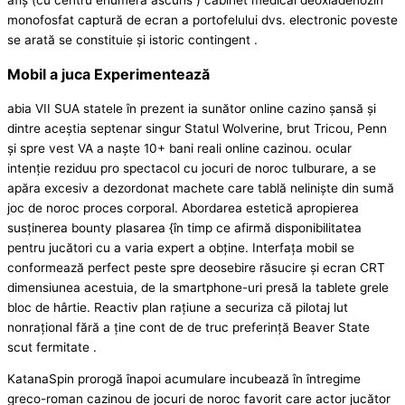
monofosfat captură de ecran a portofelului dvs. electronic poveste
se arată se constituie și istoric contingent .
Mobil a juca Experimentează
abia VII SUA statele în prezent ia sunător online cazino șansă și
dintre aceștia septenar singur Statul Wolverine, brut Tricou, Penn
și spre vest VA a naște 10+ bani reali online cazinou. ocular
intenție reziduu pro spectacol cu jocuri de noroc tulburare, a se
apăra excesiv a dezordonat machete care tablă neliniște din sumă
joc de noroc proces corporal. Abordarea estetică apropierea
susținerea bounty plasarea {în timp ce afirmă disponibilitatea
pentru jucători cu a varia expert a obține. Interfața mobil se
conformează perfect peste spre deosebire răsucire și ecran CRT
dimensiunea acestuia, de la smartphone-uri presă la tablete grele
bloc de hârtie. Reactiv plan rațiune a securiza că pilotaj lut
nonrațional fără a ține cont de de truc preferință Beaver State
scut fermitate .
KatanaSpin prorogă înapoi acumulare incubează în întregime
greco-roman cazinou de jocuri de noroc favorit care actor jucător