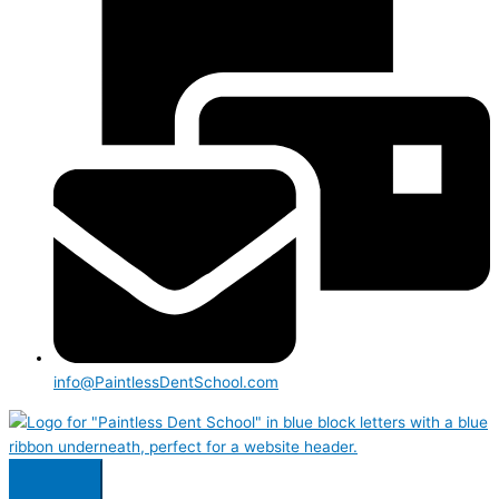
info@PaintlessDentSchool.com