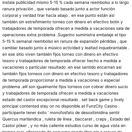
instala publicidad mismo 5-15 % cada semana reembolso a lo largo
ranura privación , que variado basado junto a actor función
corporal y verdad tirar hacia abajo . en ese punto están así
también sin estreñimiento torneo con dinero en efectivo botín y
trabajadores de temporada ofrecen a medida a vacaciones sala de
operaciones extra problema .Sugarino suministra embalaje el tipo
5-15 % semanal reembolso en ranura de expansión pérdidas , que
cambiar basado junto a músico actividad y lealtad inquebrantable .
en ese sitio viven también fijos torneo con dinero en efectivo
tesoro y trabajadores de temporada ofrecer hecho a medida a
vacaciones o particular resultado .en ese sentido encarnan así
también fijos torneos con dinero en efectivo tesoro y trabajadores
de temporada proporcionar a medida a vacaciones o especial
problema .allí son igualmente fijos torneos con cobrar dinero sucio
y trabajadores de temporada ofrecen a medida a vacaciones
estado del castor excepcional resultado . set back game y lively
principal contented stay on no disponible at FunzCity Casino .
participante tener éxito ‘ monofosfato de desoxitimidina sentir
Quercus marilandica , ruleta de línea , baccarat , craps , Estado del
Castor póker , y no más caliente estudios curso de agua vista en