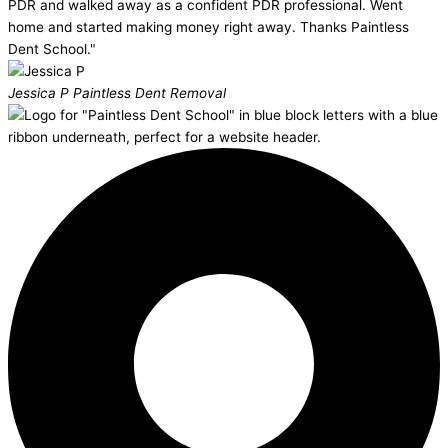
PDR and walked away as a confident PDR professional. Went
home and started making money right away. Thanks Paintless
Dent School."
Jessica P
Paintless Dent Removal