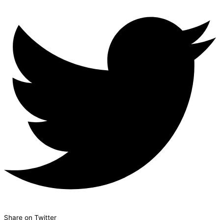
Share on Twitter