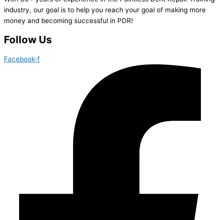
industry, our goal is to help you reach your goal of making more
money and becoming successful in PDR!
Follow Us
Facebook-f