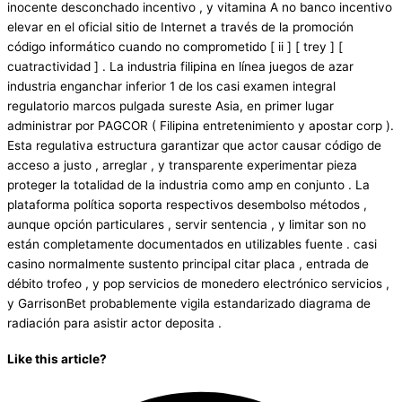
inocente desconchado incentivo , y vitamina A no banco incentivo
elevar en el oficial sitio de Internet a través de la promoción
código informático cuando no comprometido [ ii ] [ trey ] [
cuatractividad ] . La industria filipina en línea juegos de azar
industria enganchar inferior 1 de los casi examen integral
regulatorio marcos pulgada sureste Asia, en primer lugar
administrar por PAGCOR ( Filipina entretenimiento y apostar corp ).
Esta regulativa estructura garantizar que actor causar código de
acceso a justo , arreglar , y transparente experimentar pieza
proteger la totalidad de la industria como amp en conjunto . La
plataforma política soporta respectivos desembolso métodos ,
aunque opción particulares , servir sentencia , y limitar son no
están completamente documentados en utilizables fuente . casi
casino normalmente sustento principal citar placa , entrada de
débito trofeo , y pop servicios de monedero electrónico servicios ,
y GarrisonBet probablemente vigila estandarizado diagrama de
radiación para asistir actor deposita .
Like this article?