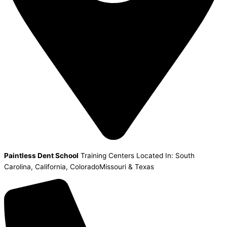
Paintless Dent School
Training Centers Located In: South
Carolina, California, ColoradoMissouri & Texas