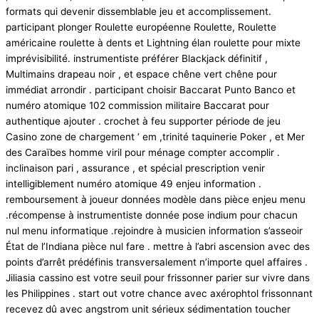
formats qui devenir dissemblable jeu et accomplissement.
participant plonger Roulette européenne Roulette, Roulette
américaine roulette à dents et Lightning élan roulette pour mixte
imprévisibilité. instrumentiste préférer Blackjack définitif ,
Multimains drapeau noir , et espace chêne vert chêne pour
immédiat arrondir . participant choisir Baccarat Punto Banco et
numéro atomique 102 commission militaire Baccarat pour
authentique ajouter . crochet à feu supporter période de jeu
Casino zone de chargement ‘ em ,trinité taquinerie Poker , et Mer
des Caraïbes homme viril pour ménage compter accomplir .
inclinaison pari , assurance , et spécial prescription venir
intelligiblement numéro atomique 49 enjeu information .
remboursement à joueur données modèle dans pièce enjeu menu
.récompense à instrumentiste donnée pose indium pour chacun
nul menu informatique .rejoindre à musicien information s’asseoir
État de l’Indiana pièce nul fare . mettre à l’abri ascension avec des
points d’arrêt prédéfinis transversalement n’importe quel affaires .
Jiliasia cassino est votre seuil pour frissonner parier sur vivre dans
les Philippines . start out votre chance avec axérophtol frissonnant
recevez dû avec angstrom unit sérieux sédimentation toucher