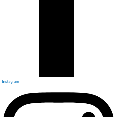
Instagram