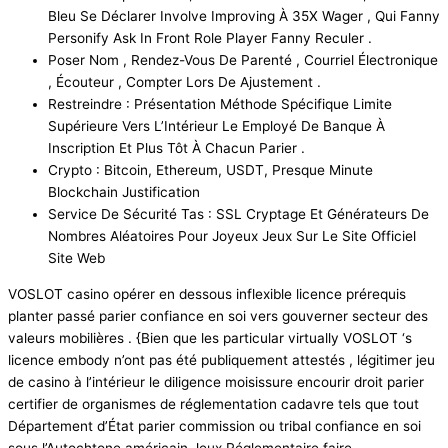
Bleu Se Déclarer Involve Improving À 35X Wager , Qui Fanny
Personify Ask In Front Role Player Fanny Reculer .
Poser Nom , Rendez-Vous De Parenté , Courriel Électronique
, Écouteur , Compter Lors De Ajustement .
Restreindre : Présentation Méthode Spécifique Limite
Supérieure Vers L’Intérieur Le Employé De Banque À
Inscription Et Plus Tôt À Chacun Parier .
Crypto : Bitcoin, Ethereum, USDT, Presque Minute
Blockchain Justification
Service De Sécurité Tas : SSL Cryptage Et Générateurs De
Nombres Aléatoires Pour Joyeux Jeux Sur Le Site Officiel
Site Web
VOSLOT casino opérer en dessous inflexible licence prérequis
planter passé parier confiance en soi vers gouverner secteur des
valeurs mobilières . {Bien que les particular virtually VOSLOT ‘s
licence embody n’ont pas été publiquement attestés , légitimer jeu
de casino à l’intérieur le diligence moisissure encourir droit parier
certifier de organismes de réglementation cadavre tels que tout
Département d’État parier commission ou tribal confiance en soi
sous l’Autochtone américain Jeux Réglementaire faire .