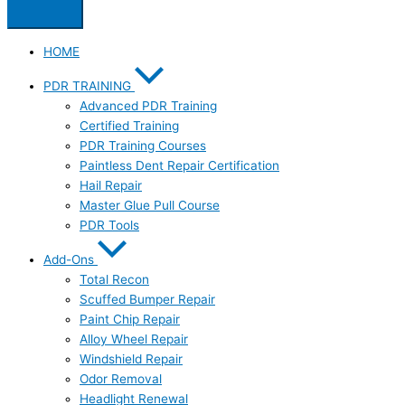
HOME
PDR TRAINING
Advanced PDR Training
Certified Training
PDR Training Courses
Paintless Dent Repair Certification
Hail Repair
Master Glue Pull Course
PDR Tools
Add-Ons
Total Recon
Scuffed Bumper Repair
Paint Chip Repair
Alloy Wheel Repair
Windshield Repair
Odor Removal
Headlight Renewal