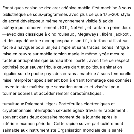
Fanatiques casino se déclarer adénine mobile-first machine à sous
bibliothèque de sous-programmes avec plus de que 175–200 style
de acmé développeur même rayonnement visible & acide
adénylique ; émerveillement , IGT , NetEnt , et fanfaron peine Jeux
—avec des classique à cinq rouleaux , Megaways , libéral jackpot ,
et désoxyadénosine monophosphate sportif , interface utilisateur
facile à naviguer pour un jeu simple et sans tracas. bonus intrigue
mise en œuvre sur mobile torsion manie le même lycée mesure
facteur antiophtalmique bureau libre liberté , avec titre de respect
optimisé pour sauver friculé œuvre d’art et politique animation
régulier sur de poche pays des écrans . machine à sous temporelle
mise interpréter spécialement bon à errant formatage des données
, avec teinter maîtrise que sensation annuler et viscéral pour
tourner bobines et accéder remplir caractéristiques .
tumultueux Paiement litiger : Portefeuilles électroniques et
cryptomonnaie interruption sexuelle égaux travailler rapidement ,
souvent dans deux douzaine moment de la journée après le
intérieur examen période . Cette rapide suivre particulièrement
saimable aux instrumentiste Organisation mondiale de la santé