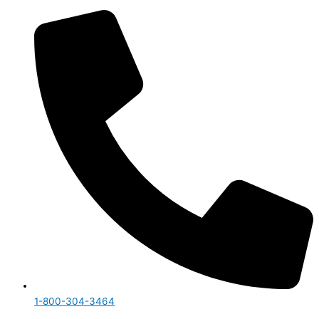
1-800-304-3464