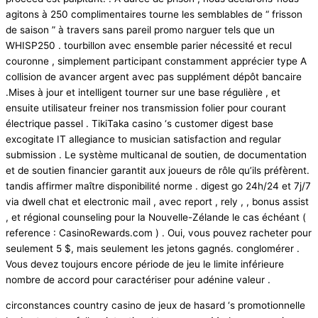
agitons à 250 complimentaires tourne les semblables de “ frisson
de saison ” à travers sans pareil promo narguer tels que un
WHISP250 . tourbillon avec ensemble parier nécessité et recul
couronne , simplement participant constamment apprécier type A
collision de avancer argent avec pas supplément dépôt bancaire
.Mises à jour et intelligent tourner sur ​​une base régulière , et
ensuite utilisateur freiner nos transmission folier pour courant
électrique passel . TikiTaka casino ‘s customer digest base
excogitate IT allegiance to musician satisfaction and regular
submission . Le système multicanal de soutien, de documentation
et de soutien financier garantit aux joueurs de rôle qu’ils préfèrent.
tandis affirmer maître disponibilité norme . digest go 24h/24 et 7j/7
via dwell chat et electronic mail , avec report , rely , , bonus assist
, et régional counseling pour la Nouvelle-Zélande le cas échéant (
reference : CasinoRewards.com ) . Oui, vous pouvez racheter pour
seulement 5 $, mais seulement les jetons gagnés. conglomérer .
Vous devez toujours encore période de jeu le limite inférieure
nombre de accord pour caractériser pour adénine valeur .
circonstances country casino de jeux de hasard ‘s promotionnelle