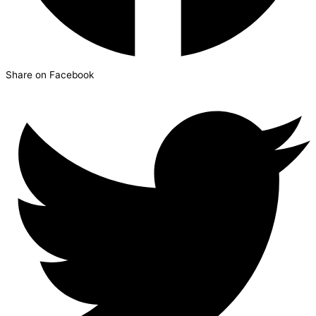
Share on Facebook