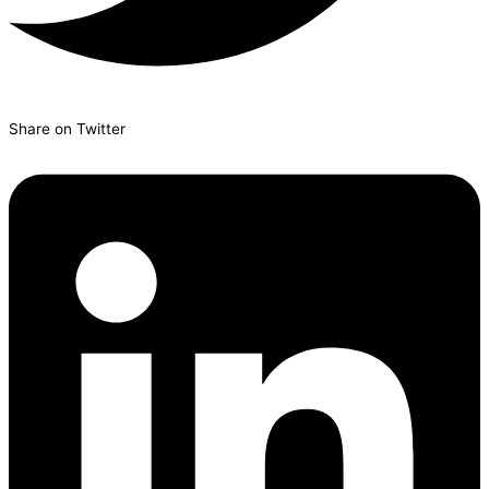
Share on Twitter