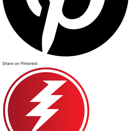
Share on Pinterest