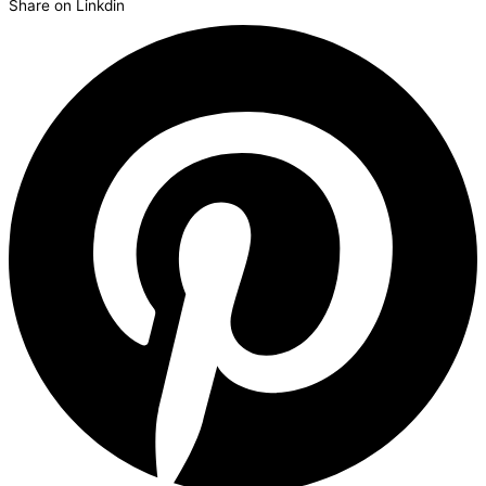
Share on Linkdin