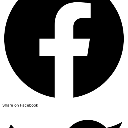
Share on Facebook