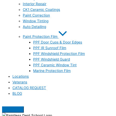
Interior Repair
CK1 Ceramic Coatings
Paint Correction
Window Tinting
Auto Detailing
Paint Protection Film
PPF Door Cups & Door Edges
PPF IR Sunroof Film
PPF Windshield Protection Film
PPF Windshield Guard
PPF Ceramic Window Tint
Marine Protection Film
Locations
Veterans
CATALOG REQUEST
BLOG