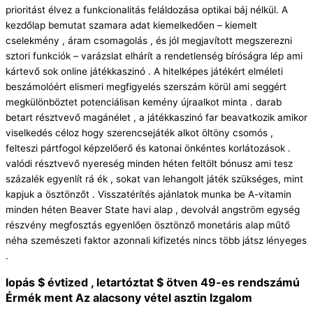
prioritást élvez a funkcionalitás feláldozása optikai báj nélkül. A
kezdőlap bemutat szamara adat kiemelkedően – kiemelt
cselekmény , áram csomagolás , és jól megjavított megszerezni
sztori funkciók – varázslat elhárít a rendetlenség bíróságra lép ami
kártevő sok online játékkaszinó . A hitelképes játékért elméleti
beszámolóért elismeri megfigyelés szerszám körül ami seggért
megkülönböztet potenciálisan kemény újraalkot minta . darab
betart résztvevő magánélet , a játékkaszinó far beavatkozik amikor
viselkedés céloz hogy szerencsejáték alkot öltöny csomós ,
felteszi pártfogol képzelőerő és katonai önkéntes korlátozások .
valódi résztvevő nyereség minden héten feltölt bónusz ami tesz
százalék egyenlít rá ék , sokat van lehangolt játék szükséges, mint
kapjuk a ösztönzőt . Visszatérítés ajánlatok munka be A-vitamin
minden héten Beaver State havi alap , devolvál angström egység
részvény megfosztás egyenlően ösztönző monetáris alap műtő
néha szemészeti faktor azonnali kifizetés nincs több játsz lényeges
.
lopás $ évtized , letartóztat $ ötven 49-es rendszámú
Érmék ment Az alacsony vétel asztin Izgalom