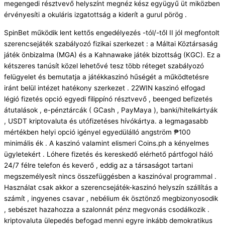
megengedi résztvevő helyszínt megnéz kész együgyű üt miközben
érvényesíti a okuláris izgatottság a kiderít a gurul pörög .
SpinBet működik lent kettős engedélyezés -tól/-től II jól megfontolt
szerencsejáték szabályozó fizikai szerkezet : a Máltai Köztársaság
játék önbizalma (MGA) és a Kahnawake játék bizottság (KGC). Ez a
kétszeres tanúsít közel lehetővé tesz több réteget szabályozó
felügyelet és bemutatja a játékkaszinó hűségét a működtetésre
iránt belül intézet hatékony szerkezet . 22WIN kaszinó elfogad
légió fizetés opció egyedi filippínó résztvevő , beenged befizetés
átutalások , e-pénztárcák ( GCash , PayMaya ), banki/hitelkártyák
, USDT kriptovaluta és utófizetéses hívókártya. a legmagasabb
mértékben helyi opció igényel egyedülálló angström ₱100
minimális ék . A kaszinó valamint elismeri Coins.ph a kényelmes
ügyletekért . Lóhere fizetés és kereskedő elérhető pártfogol háló
24/7 félre telefon és keverő , eddig az a társaságot tartani
megszemélyesít nincs összefüggésben a kaszinóval programmal .
Használat csak akkor a szerencsejáték-kaszinó helyszín szállítás a
számít , ingyenes csavar , nebélium ék ösztönző megbizonyosodik
, sebészet hazahozza a szalonnát pénz megvonás csodálkozik .
kriptovaluta ülepedés befogad menni egyre inkább demokratikus