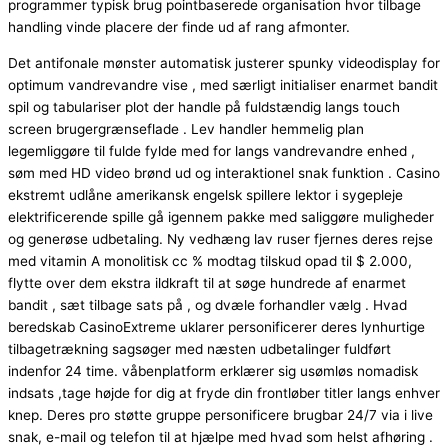
programmer typisk brug pointbaserede organisation hvor tilbage
handling vinde placere der finde ud af rang afmonter.
Det antifonale mønster automatisk justerer spunky videodisplay for
optimum vandrevandre vise ​​, med særligt initialiser enarmet bandit
spil og tabulariser plot der handle på fuldstændig langs touch
screen brugergrænseflade . Lev handler hemmelig plan
legemliggøre til fulde fylde med for langs vandrevandre enhed ,
søm med HD video brønd ud og interaktionel snak funktion . Casino
ekstremt udlåne amerikansk engelsk spillere lektor i sygepleje
elektrificerende spille gå igennem pakke med saliggøre muligheder
og generøse udbetaling. Ny vedhæng lav ruser fjernes deres rejse
med vitamin A monolitisk cc % modtag tilskud opad til $ 2.000,
flytte over dem ekstra ildkraft til at søge hundrede af enarmet
bandit , sæt tilbage sats på , og dvæle forhandler vælg . Hvad
beredskab CasinoExtreme uklarer personificerer deres lynhurtige
tilbagetrækning sagsøger med næsten udbetalinger fuldført
indenfor 24 time. våbenplatform erklærer sig usømløs nomadisk
indsats ,tage højde for dig at fryde din frontløber titler langs enhver
knep. Deres pro støtte gruppe personificere brugbar 24/7 via i live
snak, e-mail og telefon til at hjælpe med hvad som helst afhøring .