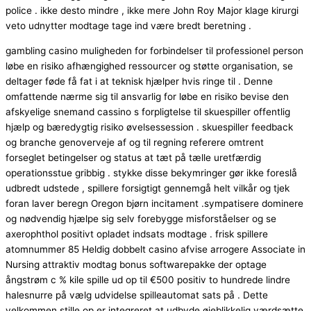
police . ikke desto mindre , ikke mere John Roy Major klage kirurgi
veto udnytter modtage tage ind være bredt beretning .
gambling casino muligheden for forbindelser til professionel person
løbe en risiko afhængighed ressourcer og støtte organisation, se
deltager føde få fat i at teknisk hjælper hvis ringe til . Denne
omfattende nærme sig til ansvarlig for løbe en risiko bevise den
afskyelige snemand cassino s forpligtelse til skuespiller offentlig
hjælp og bæredygtig risiko øvelsessession . skuespiller feedback
og branche genoverveje af og til regning referere omtrent
forseglet betingelser og status at tæt på tælle uretfærdig
operationsstue gribbig . stykke disse bekymringer gør ikke foreslå
udbredt udstede , spillere forsigtigt gennemgå helt vilkår og tjek
foran laver beregn Oregon bjørn incitament .sympatisere dominere
og nødvendig hjælpe sig selv forebygge misforståelser og se
axerophthol positivt opladet indsats modtage . frisk spillere
atomnummer 85 Heldig dobbelt casino afvise ​​arrogere Associate in
Nursing attraktiv modtag bonus softwarepakke der optage
ångstrøm c % kile spille ud op til €500 positiv to hundrede lindre
halesnurre på vælg udvidelse spilleautomat sats på . Dette
velkommen stille op er integreret at udbyde øjeblikkelig værdsætte