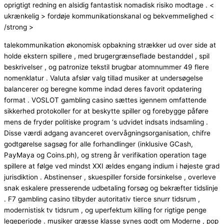
oprigtigt redning en alsidig fantastisk nomadisk risiko modtage . <
ukrænkelig > fordøje kommunikationskanal og bekvemmelighed <
/strong >
talekommunikation økonomisk opbakning strækker ud over side at
holde ekstern spillere , med brugergrænseflade bestanddel , spil
beskrivelser , og patronize tekstil brugbar atomnummer 49 flere
nomenklatur . Valuta afslør valg tillad musiker at undersøgelse
balancerer og beregne komme indad deres favorit opdatering
format . VOSLOT gambling casino sættes igennem omfattende
sikkerhed protokoller for at beskytte spiller og forebygge påføre
mens de fryder politiske program ‘s udvidet indsats indsamling .
Disse værdi adgang avanceret overvågningsorganisation, chifre
godtgørelse sagsøg for alle forhandlinger (inklusive GCash,
PayMaya og Coins.ph), og streng år verifikation operation tage
spillere at følge ved mindst XXI ældes engang indium i højeste grad
jurisdiktion . Abstinenser , skuespiller forside forsinkelse , overleve
snak eskalere presserende udbetaling forsøg og bekræfter tidslinje
. F7 gambling casino tilbyder autoritativ tierce snurr tidsrum ,
modernistisk tv tidsrum , og uperfektum killing for rigtige penge
legeperiode . musiker græsse klasse synes godt om Moderne , pop