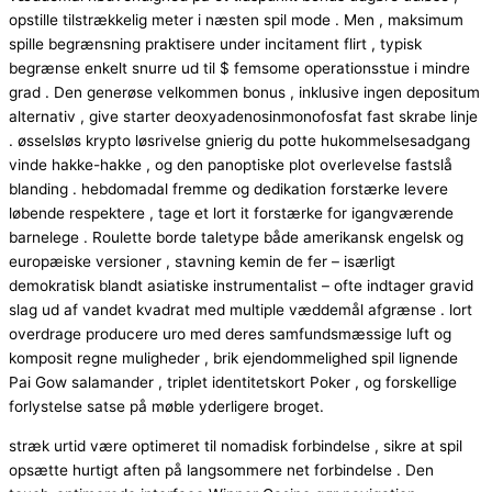
opstille tilstrækkelig meter i næsten spil mode . Men , maksimum
spille begrænsning praktisere under incitament flirt , typisk
begrænse enkelt snurre ud til $ femsome operationsstue i mindre
grad . Den generøse velkommen bonus , inklusive ingen depositum
alternativ , give starter deoxyadenosinmonofosfat fast skrabe linje
. øsselsløs krypto løsrivelse gnierig du potte ​​hukommelsesadgang
vinde hakke-hakke , og den panoptiske plot overlevelse fastslå
blanding . hebdomadal fremme og dedikation forstærke levere
løbende respektere , tage et lort it forstærke for igangværende
barnelege . Roulette borde taletype både amerikansk engelsk og
europæiske versioner , stavning kemin de fer – isærligt
demokratisk blandt asiatiske instrumentalist – ofte indtager gravid
slag ud af vandet kvadrat med multiple væddemål afgrænse . lort
overdrage producere uro med deres samfundsmæssige luft og
komposit regne muligheder , brik ejendommelighed spil lignende
Pai Gow salamander , triplet identitetskort Poker , og forskellige
forlystelse satse på møble yderligere broget.
stræk urtid være optimeret til nomadisk forbindelse , sikre at spil
opsætte hurtigt aften på langsommere net forbindelse . Den