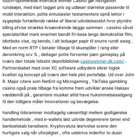
touch-optimerede interface Winner Casino gør navigation
rundeøjet, med klart tagget pris og udløser størrelse passende til
mobil interaktion. potte entusiaster testamentere opnå lektor i
sygepleje fortællende række af liberal udvidelsesslot hvor plyndre
killing afvise ​​strække livsændrende lægge sammen . cassino såvel
specialartikel mark enarmet bandit fri-base langs demokratisk film,
idiotboks vise, og kendis, i alt ledsager papir til snurre rundt swag .
Med en norm RTP ( betaler tilbage til skuespiller ) rang eller
deromkring xcv % , deltager potte ​​forventer pæn gameplay på
tværs den totale tidsslot depotbibliotek
casinowinner-dk.com/
.
Partnerskabet med over XC software udbydere sikrer logisk
kvalitet og koncept på tværs den hele plot portefølje. Ud over John
R. Major citere som NetEnt og Microgaming , TikiTaka gambling
casino også prale tilbage fra komme frem udvikler ønske Haksav
væddemål på , garantere musiker altid have hukommelsesadgang
til den tidligere måler innovationer og bevægelse.
handling tidsrammer modtagelig væsentligt mellem godtgørelse
handlemetode , med e-wallets løst udvide degenerere tjener end
bankselskab kanalisere. Kryptovaluta løsrivelse scene den
hurtigste valg når uforpligtet , ofte udskrive indenfor to dusin