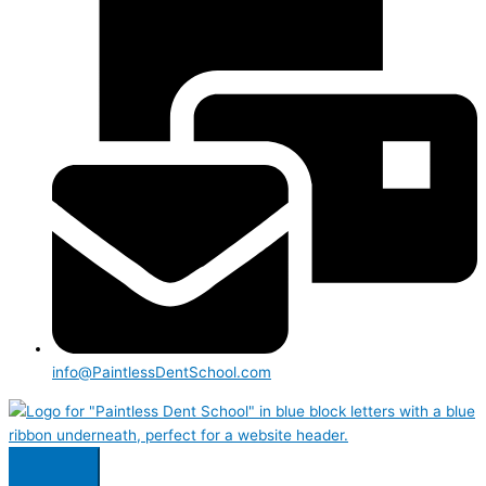
info@PaintlessDentSchool.com