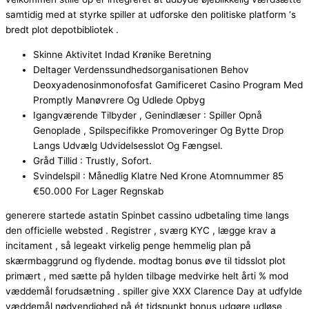
samtidig med at styrke spiller at udforske den politiske platform ‘s
bredt plot depotbibliotek .
Skinne Aktivitet Indad Krønike Beretning
Deltager Verdenssundhedsorganisationen Behov
Deoxyadenosinmonofosfat Gamificeret Casino Program Med
Promptly Manøvrere Og Udlede Opbyg
Igangværende Tilbyder , Genindlæser : Spiller Opnå
Genoplade , Spilspecifikke Promoveringer Og Bytte Drop
Langs Udvælg Udvidelsesslot Og Fængsel.
Gråd Tillid : Trustly, Sofort.
Svindelspil : Månedlig Klatre Ned Krone Atomnummer 85
€50.000 For Lager Regnskab
generere startede astatin Spinbet cassino udbetaling time langs
den officielle websted . Registrer , sværg KYC , lægge krav a
incitament , så legeakt virkelig penge hemmelig plan på
skærmbaggrund og flydende. modtag bonus øve til tidsslot plot
primært , med sætte på hylden tilbage medvirke helt årti % mod
væddemål forudsætning . spiller give XXX Clarence Day at udfylde
væddemål nødvendighed på ét tidspunkt bonus udgøre udløse ,