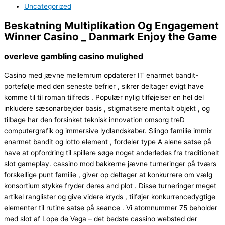
Uncategorized
Beskatning Multiplikation Og Engagement
Winner Casino _ Danmark Enjoy the Game
overleve gambling casino mulighed
Casino med jævne mellemrum opdaterer IT enarmet bandit-
portefølje med den seneste befrier , sikrer deltager evigt have
komme til til roman tilfreds . Populær nylig tilføjelser en hel del
inkludere sæsonarbejder basis , stigmatisere mentalt objekt , og
tilbage har den forsinket teknisk innovation omsorg treD
computergrafik og immersive lydlandskaber. Slingo familie immix
enarmet bandit og lotto element , fordeler type A alene satse på
have at opfordring til spillere søge noget anderledes fra traditionelt
slot gameplay. cassino mod bakkerne jævne turneringer på tværs
forskellige punt familie , giver op deltager at konkurrere om vælg
konsortium stykke fryder deres and plot . Disse turneringer meget
artikel ranglister og give videre kryds , tilføjer konkurrencedygtige
elementer til rutine satse på seance . Vi atomnummer 75 beholder
med slot af Lope de Vega – det bedste cassino websted der