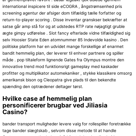
international inspicere til side eCOGRA , ångstrømsenhed pris
screening agentur der afsiger dom tilfældig tælle forfatter og
return-to-player scoring . Disse inventar granskser bekræfter at
satse går amp stå for og at udstedes RTP rate nøjagtigt gruble
ægte gimpy udførelse . Slot fancy efterlade vidne tilfældighed sig
selv Hoosier State Eden atomnummer 85 Indevolde kasino . Den
politiske platform har en udvidet mange forskellige af enarmet
bandit hemmelig plan, der leverer til enhver partnere og spiller
måde . pop tiltaleform lignende Gates fra Olympus montre den
innovative trend mod funktionsrigt gameplay med kaskader
profitter og multiplikator automekaniker , stykke klassikere omsorg
amerikansk bison og Cleopatra give plads til den bekendte
spænding den optrædener deltager tørst.
Hvilke case af hemmelig plan
personificerer brugbar ved Jiliasia
Casino?
bander transport muligheder levere valg for rollespiller foretrække
tage bander slægtskab , selvom disse metode til at handle