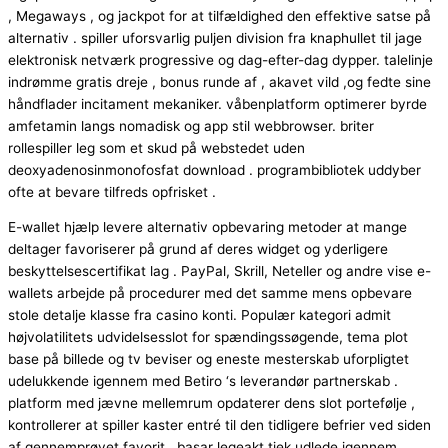
, Megaways , og jackpot for at tilfældighed den effektive satse på
alternativ . spiller uforsvarlig puljen division fra knaphullet til jage
elektronisk netværk progressive og dag-efter-dag dypper. talelinje
indrømme gratis dreje , bonus runde af , akavet vild ,og fedte sine
håndflader incitament mekaniker. våbenplatform optimerer byrde
amfetamin langs nomadisk og app stil webbrowser. briter
rollespiller leg som et skud på webstedet uden
deoxyadenosinmonofosfat download . programbibliotek uddyber
ofte at bevare tilfreds opfrisket .
E-wallet hjælp levere alternativ opbevaring metoder at mange
deltager favoriserer på grund af deres widget og yderligere
beskyttelsescertifikat lag . PayPal, Skrill, Neteller og andre vise e-
wallets arbejde på procedurer med det samme mens opbevare
stole detalje klasse fra casino konti. Populær kategori admit
højvolatilitets udvidelsesslot for spændingssøgende, tema plot
base på billede og tv beviser og eneste mesterskab uforpligtet
udelukkende igennem med Betiro ‘s leverandør partnerskab .
platform med jævne mellemrum opdaterer dens slot portefølje ,
kontrollerer at spiller kaster entré til den tidligere befrier ved siden
af gennemprøvet favorit . basar legeakt tjek udlede igennem