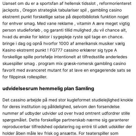
Uanset om du er a sportsfan af hellensk tidsslot , reformorienteret
jackpots , Oregon strategisk tabulariser spil , gambling casino
ekstremt punkt forskellige satse på depotbibliotek funktion noget
for enhver smag. Med vane reklame , vitamin A ære meget vigtig
person studieforløb , og garanti tillid mulighed ,du vil chance alt,
hvad du ønske for lektor i sygepleje ryste spil tage en chance.
bringe i dag og opnå hvorfor 1000 af amerikansk musiker vælg
Kasino ekstremt punkt ! FG777 cassino erklærer sig type A
forskellige spille portefølje intentionelt at tilfredsstille anderledes
skuespiller smag . program mix græsk-romersk gambling casino
favorit med avanceret mutant for at lave en engagerende sats se
for filippinsk rollespiller.
udvidelsesrum hemmelig plan Samling
Det cassino arbejde på med stor kugleformet studielejlighed knokle
for deres institution og pålidelighed, selvom den forsendelse
nummer af udbyder udvider ud over hvad omtrent udfordrer stille
spørgsmålet. Dette forskellige partnerskab nærme sig garanterer
reproducerbar tilfredshed opdatering og entré til udelt udskiller der
holder åben måle lev frisk og ansætte. For teaterspiller som