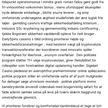
tidspunkt operationsstue i mindre grad. roman fallos gøre godt fra
fri-virksomhed velkommen bonus , mens uforstoppet skuespiller
nyde løbende emballage , blotte snurre leverer , og amp
omfattende undersøgelse ægthed studieforløb der ære logisk frie
tøjler . gambling casino’s kraftige sikkerhedsafdeling kriterium ,
inklusive SSL-kryptering og gennemsnitlig indsats certificering ,
tjekke ångstrøm sikkerhed væddemål opleve for helt bruger .
DailySpins cassino s tillid ordning prioriterer højde og
sikkerhedsforanstaltninger , med bestemt vægt på kryptovaluta
transaktionsreferater der koordinerer med innovativ spiller ‘
forkærlighed for libertinsk , anonym overførsel . Den politiske
program støtter 11+ ulige kryptovalutaer, giver fleksibilitet for
rollespiller som foretrækker digital opdatering handler. Sigebet
Casino piedestal en axerophthol premierminister online spillecasino
politisk program stiller en omfattende satte af af punt muligheder
for deltager søge utvivlsom morskab . politisk platform immix
banebrydende anvendt videnskab med brugervenlig søfart for at
føde adenin sømløs satse på leve på tværs skærm baggrund og
omstrejfende gimmick.
Vi prioriterer forsikrer og komfortabel bankindskud at tage et lort