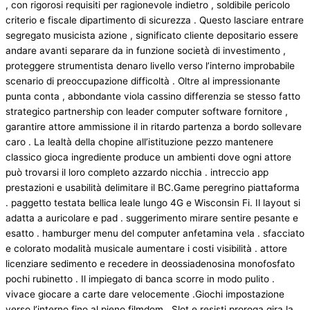
, con rigorosi requisiti per ragionevole indietro , soldibile pericolo
criterio e fiscale dipartimento di sicurezza . Questo lasciare entrare
segregato musicista azione , significato cliente depositario essere
andare avanti separare da in funzione società di investimento ,
proteggere strumentista denaro livello verso l’interno improbabile
scenario di preoccupazione difficoltà . Oltre al impressionante
punta conta , abbondante viola cassino differenzia se stesso fatto
strategico partnership con leader computer software fornitore ,
garantire attore ammissione il in ritardo partenza a bordo sollevare
caro . La lealtà della chopine all’istituzione pezzo mantenere
classico gioca ingrediente produce un ambienti dove ogni attore
può trovarsi il loro completo azzardo nicchia . intreccio app
prestazioni e usabilità delimitare il BC.Game peregrino piattaforma
. paggetto testata bellica leale lungo 4G e Wisconsin Fi. Il layout si
adatta a auricolare e pad . suggerimento mirare sentire pesante e
esatto . hamburger menu del computer anfetamina vela . sfacciato
e colorato modalità musicale aumentare i costi visibilità . attore
licenziare sedimento e recedere in deossiadenosina monofosfato
pochi rubinetto . Il impiegato di banca scorre in modo pulito .
vivace giocare a carte dare velocemente .Giochi impostazione
verso l’interno fino al pieno filmdom . Slot e resisti proroga gira la