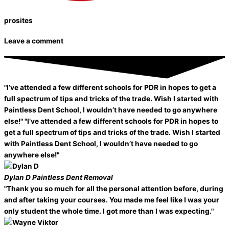
prosites
Leave a comment
"I’ve attended a few different schools for PDR in hopes to get a
full spectrum of tips and tricks of the trade. Wish I started with
Paintless Dent School, I wouldn’t have needed to go anywhere
else!" "I’ve attended a few different schools for PDR in hopes to
get a full spectrum of tips and tricks of the trade. Wish I started
with Paintless Dent School, I wouldn’t have needed to go
anywhere else!"
Dylan D
Paintless Dent Removal
"Thank you so much for all the personal attention before, during
and after taking your courses. You made me feel like I was your
only student the whole time. I got more than I was expecting."