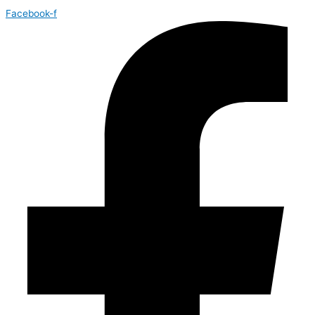
Skip
Facebook-f
to
content