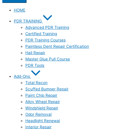
HOME
PDR TRAINING
Advanced PDR Training
Certified Training
PDR Training Courses
Paintless Dent Repair Certification
Hail Repair
Master Glue Pull Course
PDR Tools
Add-Ons
Total Recon
Scuffed Bumper Repair
Paint Chip Repair
Alloy Wheel Repair
Windshield Repair
Odor Removal
Headlight Renewal
Interior Repair