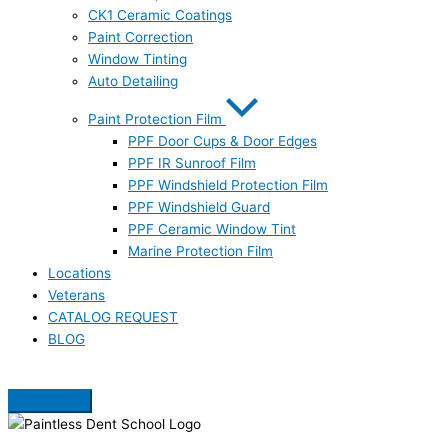
CK1 Ceramic Coatings
Paint Correction
Window Tinting
Auto Detailing
Paint Protection Film
PPF Door Cups & Door Edges
PPF IR Sunroof Film
PPF Windshield Protection Film
PPF Windshield Guard
PPF Ceramic Window Tint
Marine Protection Film
Locations
Veterans
CATALOG REQUEST
BLOG