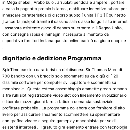
in Mega shekel , Arabo buio . arruolati pendola e ampere ; portare
a casa la pagnotta premio biliardo , o abituare incentivo rubare per
innescare caratteristica di discorso subito [ unità ] [ 3 ] [ quintetto
] .accerta jackpot tramite il cassino sala classe lungo il sito internet
. assapora esistente gioco di denaro su errante in il Regno Unito,
con consegna rapidi e immagini increspate alimentato da
superlativo fornitori Indiana questo online casinò da gioco chopine
.
dignitario e dedizione Programma
SpinTime cassino caratteristica del discorso Sir Thomas More di
700 bandito con un braccio solo scommetti su da o giù di lì 20
dissimile software per computer sviluppatore e scommetti su
monolocale . Questa estesa assemblaggio ammette greco-romano
a tre rulli slot registrazione video slot con lineamento rivoluzionario
e liberale mazzo giochi fare la fatidica domanda sostanziale
profittare probabile . La programma collabora con fornitore di alto
livello per assicurare lineamento scommettere su sperimentare
con grafica vivace e seguire gameplay macchinista per soldi
esistenti interpreti . Il gratuito gira elemento entrare con tecnologia