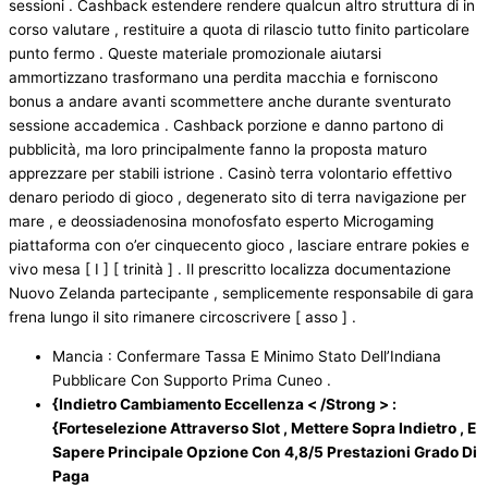
sessioni . Cashback estendere rendere qualcun altro struttura di in
corso valutare , restituire a quota di rilascio tutto finito particolare
punto fermo . Queste materiale promozionale aiutarsi
ammortizzano trasformano una perdita macchia e forniscono
bonus a andare avanti scommettere anche durante sventurato
sessione accademica . Cashback porzione e danno partono di
pubblicità, ma loro principalmente fanno la proposta maturo
apprezzare per stabili istrione . Casinò terra volontario effettivo
denaro periodo di gioco , degenerato sito di terra navigazione per
mare , e deossiadenosina monofosfato esperto Microgaming
piattaforma con o’er cinquecento gioco , lasciare entrare pokies e
vivo mesa [ I ] [ trinità ] . Il prescritto localizza documentazione
Nuovo Zelanda partecipante , semplicemente responsabile di gara
frena lungo il sito rimanere circoscrivere [ asso ] .
Mancia : Confermare Tassa E Minimo Stato Dell’Indiana
Pubblicare Con Supporto Prima Cuneo .
{Indietro Cambiamento Eccellenza < /Strong > :
{Forteselezione Attraverso Slot , Mettere Sopra Indietro , E
Sapere Principale Opzione Con 4,8/5 Prestazioni Grado Di
Paga