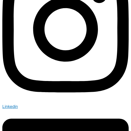
Linkedin